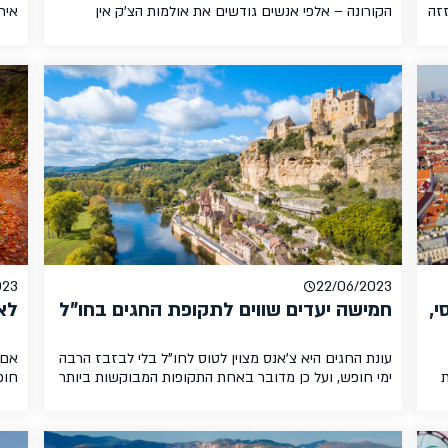
זה
הקורונה – אלפי אנשים גודשים את אולמות הצ'ק אין
אירו
ושיקוף כבודת היד, ממתינים שעות ארוכות לתורם ולעתים
אתר
תר
אף מפספסים את טיסתם. עם חזרתן ההדרגתית של חברות
בכת
יש
התעופה הזרות, צפויים לחזור לנתב"ג גם התורים. רוצים
כול
לדעת איך תוכלו להימנע מעמידה ממושכת בתורים בנתב"ג?
על 
הישארו עמנו! לפני שנתחיל בכתבה, […]
מחו
023
22/06/2023
י,
חמישה יעדים שווים לתקופת החגים בחו"ל
לא
עונת החגים היא צ'אנס מצוין לטוס לחו"ל בלי לבזבז הרבה
אם 
ימי חופש, ועל כן מדובר באחת התקופות המבוקשות ביותר
חופ
ה
לטוס בשנה. ביעדים רבים תקופת החגים שלנו יכולה להיות
פרא
מעט מאכזבת מבחינת מזג אוויר, ולכן בחרנו חמישה יעדים
גם 
עם
מומלצים במיוחד לבלות בהם את חגי תשרי בחו"ל. יעדים
ואט