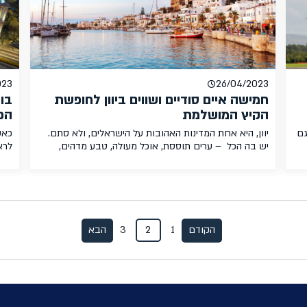
023
26/04/2023
חמישה איים סודיים ושווים ביוון לחופשת
הקיץ המושלמת
הפ
גם
יוון, היא אחת המדינות האהובות על הישראלים, ולא סתם.
כאש
יש בה הכל – ערים תוססת, אוכל מעולה, טבע מדהים,
לרא
כפרים אותנטיים וחופים עוצרי נשימה. תוסיפו לזה מרחק
מסי
יד
טיסה של שעתיים בלבד, וקיבלתם את האסקפיזם
של 
המושלם. אלו מכם שביקרו במקומות כמו מיקונוס, סנטוריני,
הזו
ט
או אפילו כרתים אולי ירימו גבה, ואכן, המקומות הללו יכולים
עיר
להרגיש תיירותיים מאוד. […]
עיר 
3
1
הקודם
2
הבא