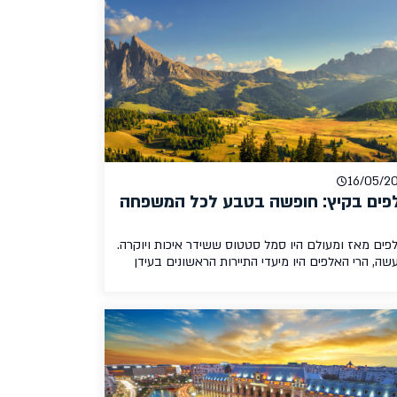
וט תיירים ביחס לשכנותיה, מקומיים מסבירי פנים,
בלתם מתכון לחופשת קיץ […]
16/05/2
פים בקיץ: חופשה בטבע לכל המשפחה
פים מאז ומעולם היו סמל סטטוס ששידר איכות ויוקרה.
שה, הרי האלפים היו מיעדי התיירות הראשונים בעידן
דרני, וקל מאוד להבין למה – פסגות מושלגות, נהרות
מים כחולים. האלפים אמנם נשארו עוצמתיים וחלומיים
יו תמיד, אך בשנים האחרונות ההגעה אליהם מנתב"ג
 נוחה וזולה יותר, הודות לטיסות ישירות למגוון שדות
פה מסביב לאלפים. בכתבה זו […]