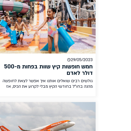
וסגנון. לרוב מקובל לחשוב על וינה כעיר מאוד תרבותית
שפחות מתאימה למשפחות […]
29/05/2023
חמש חופשות קיץ שוות בפחות מ-500
דולר לאדם
גולשים רבים שואלים אותנו איך אפשר לצאת לחופשה
מהנה בחו"ל בחודשי הקיץ מבלי לקרוע את הכיס, אז
החלטנו למצוא לכם את חמש החופשות הכי שוות לקיץ
בתקציב של עד $500 לאדם כולל טיסות, לינה, תחבורה
והוצאות מחייה. הבדיקה שלנו בוצעה עבור הרכב של זוג
עם שני ילדים, מתוך הנחה כי בחופש
[…]