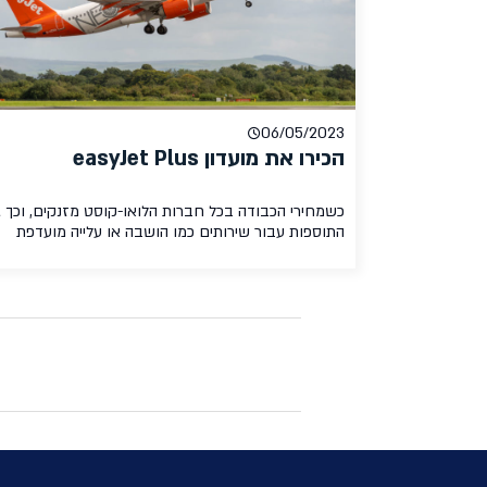
06/05/2023
הכירו את מועדון easyJet Plus
כשמחירי הכבודה בכל חברות הלואו-קוסט מזנקים, וכך 
התוספות עבור שירותים כמו הושבה או עלייה מועדפת
למטוס, חברות המועדון של חברת התעופה איזי ג'ט,
easyJet Plus, עשויה להיות מעניינת מאוד לכל מי שמתמ
לטוס איתה. בעלות של 215 פאונד לשנה (כ-980 ש"ח)
תוכלו לקבל חבילת שדרוגים והטבות לכל הטיסות איזיג'
Posts
שלכם לשנה. אך למי כל […]
navigation