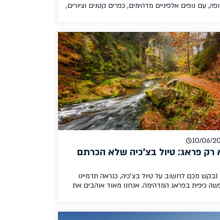
פה, עם נופים אלפיניים מדהימים, כפרים קטנים וציורים,
י טבע עוצרי נשימה ואטרקציות מהנות לכל המשפחה.
בה זו נסקור את המיטב שיש למחוז להציע למטיילים,
ל המלצת זהב למלון מדהים שאסור להחמיץ. כמה מילים
מערב אוסטריה בחלק המערבי של אוסטריה שוכנים
זות טירול וזלצבורגרלנד המפורסמים אשר […]
10/06/2
 רק פראג: טיול בצ'כיה שלא הכרתם
נבקש מכם לחשוב על טיול בצ'כיה, כנראה תדמיינו
שה כיפית בפראג המדהימה. אנחנו מאוד אוהבים את
ג, אבל גם חשוב לנו שתדעו שלצ'כיה יש הרבה להציע
מחוץ לפראג! צ'כיה מלאה בטבע מדהים, ערים קסומות
רקציות לכל המשפחה. תוסיפו לזה עלויות מחייה זולות,