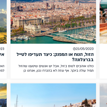
באירופה עמק הדורדון: צרפת הציורית עמק הדורדון שוכן
מיע
ממש […]
וקי
023
21/05/2023
הזול, הנוח או המפנק: כיצד תעדיפו לטייל
אל
בברצלונה?
כולנו אוהבים לטוס בזול, אבל יש אנשים שיטענו שהזול
האל
תמיד עולה ביוקר. אף שזה לא בהכרח נכון, אנחנו כן
למע
חושבים שלעתים יש סיבות טובות להשקיע עוד קצת כסף
המו
כדי לקבל יותר. בין אם מדובר בשעות טיסה טובות יותר,
ואג
תנאי כבודה עדיפים או חווית טיסה נוחה, לכל דבר כזה יש
כשה
ה קצרה של 4-5 ימים
ערך כספי מובהק ששווה לקחת בחשבון. […]
הפכה
תעו