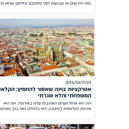
כמה חודשים או שבועות לפני טיסתכם וגיליתם שהיא הוז
בכמה שעות או אולי בוטלה לחלוטין? נדמה כי בשנים
האחרונות שינויים בחברות הלואו קוסט הפכו שגרתיים יו
ויותר, ואין ספק שזה יכול להיות מעצבן מאוד, בייחוד אם 
לכם אירוע מיוחד לתפוס כמו חתונה, הופעה או משחק
כדורגל. […]
24/06/2023
אטרקציות בוינה שאסור להחמיץ: הקלאס
המשפחתי והלא שגרתי
וינה היא אחת הערים האהובות עלינו באירופה. וינה היא
אירופה הקלאסית במיטבה, היא בהחלט גאה בכך וסוחפת
כל מטייל הבא בשעריה לתוך האווירה הקסומה שלה. יש ל
מרכז עתיק יפהפה מוקף בשדרה מפוארת ורחבת ידיים,
ארמונות מדהימים, גנים חלומיים ושלל אטרקציות לכל ט