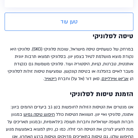
טען עוד
טיסה לסלוניקי
במרחק של כשעתיים טיסה מישראל, שוכנת סלוניקי (SKG). סלוניקי היא
נקודת מוצא מושלמת לטיול בצפון יוון. בסלוניקי תמצאו תרבות יוונית
אותנטית, טברנות, קניות, היסטוריה ועוד. סלוניקי משמשת גם כנקודת
מעבר לאיים בהפלגה או בטיסת קונקשן. שמציעות טיסות זולות לסלוניקי
הן
אג'יאן איירליינס
, סאן דור (אל על) וחברת
ריינאייר
.
הזמנת טיסות לסלוניקי
אנו מנטרים את הטיסות הזולות לחופשות בטן גב ביעדים החמים ביוון:
אתונה, סלוניקי ואיי יוון.
השוואת הטיסות כולל
חיפוש טיסה גמיש
במגוון
חברות תעופה ישראליות וחברות תעופה בינלאומיות, ובמגוון תאריכים על
מנת להציע לצרכן את הטיסה הכי זולה. כמו כן, ניתן למצוא באמצעות מנוע
החיפוש שלנו, גם טיסות בתאריכים מדויקים ו
טיסות ברגע האחרון
. אנו