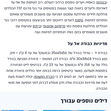
ו
בנגקוק
באסיה ויעדים נוספים ברחבי העולם. רוב הטיסות של אל-על
לאירופה וליעדים בטווח קצר נעשות במטוסים צרי גוף מדגם 737 הכוללים
מחלקת תיירים ומחלקת עסקים המגיעה עם מושבים משופרים שאינם
נפתחים למיטות.
טיסות
ליעדים רחוקים יותר מבוצעים במטוסים רחבי גוף
הכוללים מחלקות נוספות כמו
פרימיום אקונומי
ו
ביזנס
ומגיעות עם
מושבים משופרים בהם כאלו הנפתחים למיטות ועוד.
מדיניות כבודה אל על
כבודת יד – טרולי בגודל של 25x45x56 ובמשקל של עד 8 ק"ג + תיק
קטן בגודל 30x38x18 ס"מ. כבודה לבן המטוס – מזוודה המגיעה בגודל
כולל של עד 158 ס"מ ובמשקל של עד 23 ק"ג.
בכרטיסי לייט המזוודה
בתוספת תשלום, כאשר כרטיסים ברמה גבוהה יותר כוללים מזוודה אחת
או יותר בהתאם ליעד. יש לשים לב כי
חברת התעופה
יכולה לשנות מעת
לעת את מדיניות הכבודה שלה ולכן מומלץ לבדוק לפני הנסיעה את תנאי
הכבודה.
דילים נוספים עבורך