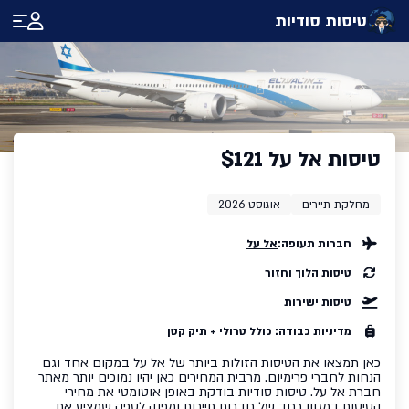
טיסות סודיות
טיסות אל על $121
מחלקת תיירים
אוגוסט 2026
חברות תעופה:
אל על
טיסות הלוך וחזור
טיסות ישירות
מדיניות כבודה: כולל טרולי + תיק קטן
כאן תמצאו את הטיסות הזולות ביותר של אל על במקום אחד וגם
הנחות לחברי פרימיום
. מרבית המחירים כאן יהיו נמוכים יותר מאתר
חברת אל על. טיסות סודיות בודקת באופן אוטומטי את מחירי
הטיסות במגוון רחב של חברות תיירות ומפנה לספק שמציע את