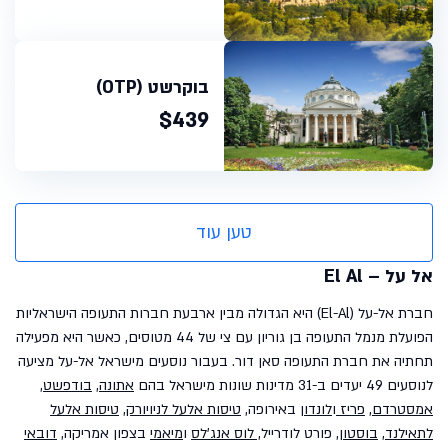
בוקרשט (OTP)
$439
טען עוד
אל על – El Al
חברת אל-על (El-Al) היא הגדולה מבין ארבעת חברות התעופה הישראליות
הפועלת מנמל התעופה בן גוריון עם צי של 44 מטוסים, כאשר היא מפעילה
תחתיה את חברת התעופה סאן דור.
בעבור נוסעים מישראל אל-על מציעה
לנוסעים 49 יעדים ב-31 מדינות שונות מישראל בהם
אתונה
,
בודפשט
,
אמסטרדם
,
פריז
ו
לונדון
באירופה,
טיסות אלעל לניויורק
,
טיסות אלעל
לתאילנד
,
בוסטון
, פורט לודרייל
, לוס אנג'לס
ו
מיאמי
בצפון אמריקה,
דובאי