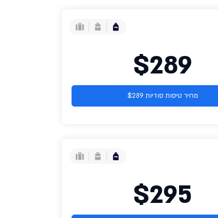
$289
מחיר טיסות סודיות $289
$295