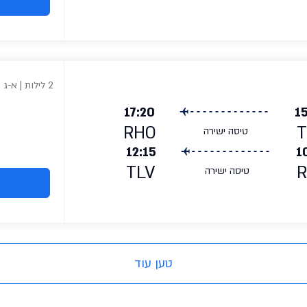
2 לילות | א-ג
17:20
1
RHO
T
טיסה ישירה
12:15
1
TLV
טיסה ישירה
טען עוד