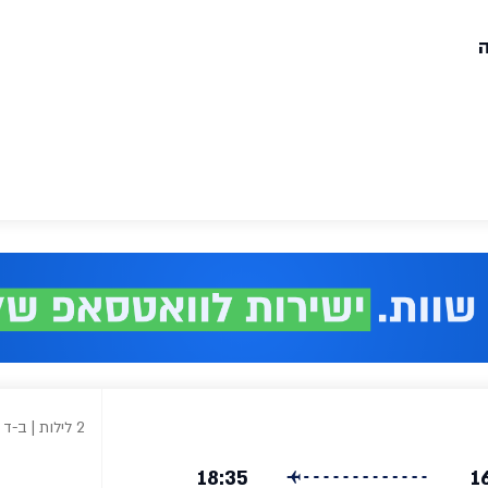
ה
2 לילות | ב-ד
18:35
1