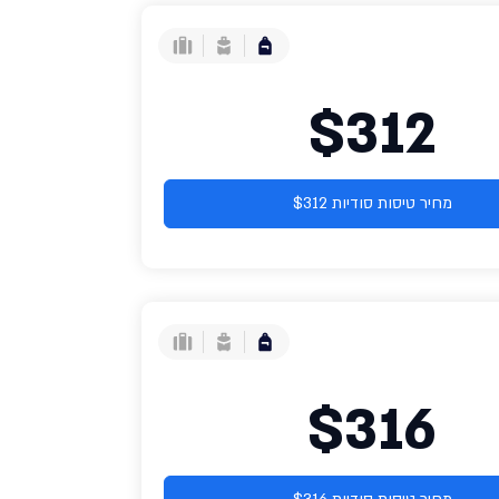
$312
מחיר טיסות סודיות $312
$316