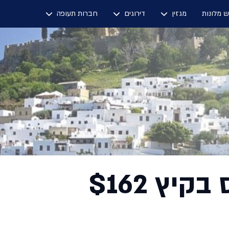
ש מלונות
מגזין
דירוגים
חברות תעופה
קיץ $162