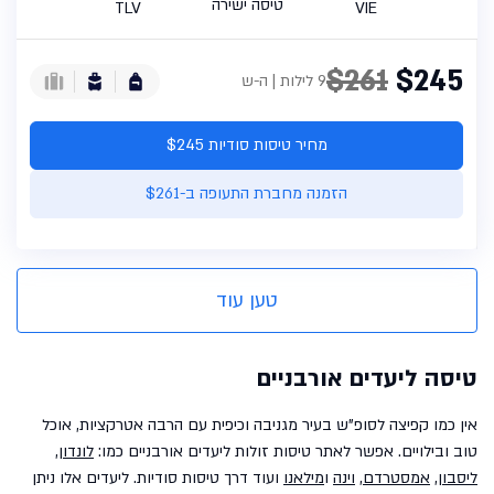
טיסה ישירה
TLV
VIE
$261
$245
9 לילות | ה-ש
מחיר טיסות סודיות $245
הזמנה מחברת התעופה ב-$261
טען עוד
טיסה ליעדים אורבניים
אין כמו קפיצה לסופ"ש בעיר מגניבה וכיפית עם הרבה אטרקציות, אוכל
טוב ובילויים. אפשר לאתר טיסות זולות ליעדים אורבניים כמו:
לונדון
,
ליסבון
,
אמסטרדם
,
וינה
ו
מילאנו
ועוד דרך טיסות סודיות. ליעדים אלו ניתן