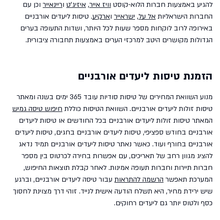
להגיע באמצעות חברות הלוא-קוסט
וויז אייר
,
איזיג'ט
ו
ריינאייר
וכן עם
החברות הישראליות
אל על
,
ישראייר
ו
ארקיע
. טיסות ליעדים אורבניים
באירופה לרוב לוקחות מספר שעות לכל היותר, ושדות התעופה בערים
הגדולות מקושרים היטב למרכזי הערים באמצעות תחבורה ציבורית.
הזמנת טיסות ליעדים אורבניים
מנוע השוואת המחירים של טיסות סודיות עובד 365 ימים בשנה ומאתר
טיסות זולות ליעדים אורבניים. השוואת הטיסות כוללת
חיפוש טיסה גמיש
המאתר טיסות זולות ליעדים אורבניים בכל החודשים או טיסות ליעדים
אורבניים בחודש ספציפי, טיסות ליעדים אורבניים בחגים, טיסות ליעדים
אורבניים בחורף ועוד. כאשר נאתר טיסות ליעדים אורבניים תמיד נדאג
להציג מגוון רחב של תאריכים, עם אפשרות בחירה לכרטוס בין מספר
חברות תיירות וחברות תעופה אמינות. לאחר קבלת תוצאות החיפוש,
המערכת תאפשר
הרשמה להתראות
עבור טיסה ליעדים אורבניים, וברגע
שיש ירידת מחיר, היא תשלח הודעה אישית לנייד. זוהי דרך מצוינת לחסוך
כסף ולטוס יותר גם ליעדים רחוקים.