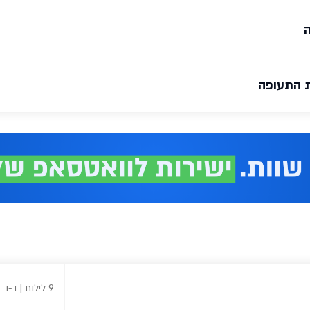
ה
ת התעופה
9 לילות | ד-ו