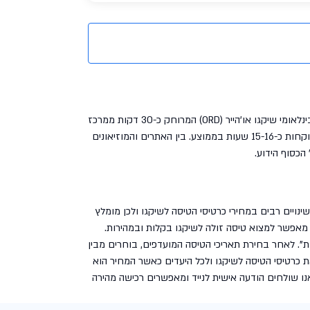
העיר שיקגו השוכנת במדינת אילינוי היא אחת משלושת הערים הגדולות ביותר בארה"ב, טיסות מישראל לשיקגו נוחתות בשדה התעופה הבינלאומי שיקגו או'הייר (ORD) המרוחק כ-30 דקות ממרכז
הלוקוחות כ-12 שעות בממוצע או טיסות קונקשיין מחברות רבות אחרות הלוקחות כ-15-16 שעות בממוצע. בין האתרים והמוזיאונים
הכסוף הידוע.
שינויים רבים במחירי כרטיסי הטיסה לשיקגו ולכן מומלץ
מאפשר למצוא טיסה זולה לשיקגו בקלות ובמהירות.
ת". לאחר בחירת תאריכי הטיסה המועדפים, בוחרים מבין
 כרטיסי הטיסה לשיקגו ולכל היעדים כאשר המחיר הוא
נו שולחים הודעה אישית לנייד ומאפשרים רכישה מהירה