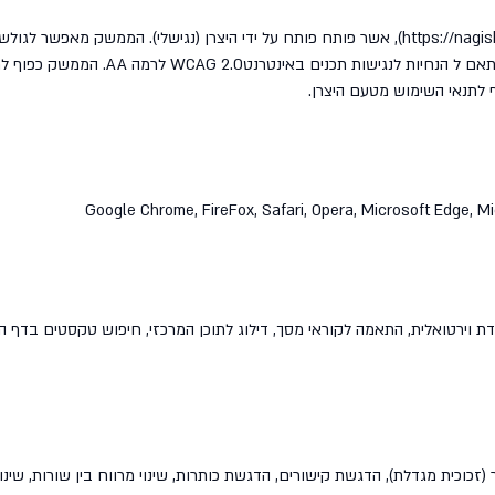
אתר זה עושה שימוש בממשק נגישות האתרים “נגישלי” (https://nagishly.co), אשר פותח פותח על ידי
שונים כגון תוכנות לקריאת מסך וע”י המקל
 לתנאי השימוש מטעם היצרן.
Google Chrome, FireFox, Safari, Opera, Microsoft Edge, Mi
ת וירטואלית, התאמה לקוראי מסך, דילוג לתוכן המרכזי, חיפוש טקסטים בדף הא
זכוכית מגדלת), הדגשת קישורים, הדגשת כותרות, שינוי מרווח בין שורות, שינוי מר