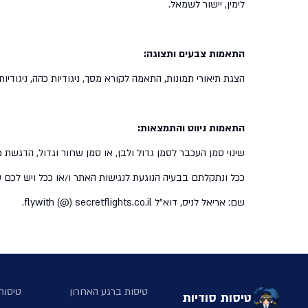
לימין, יישור לשמאל.
התאמות צבעים ותצוגה:
הצגת תיאורי תמונות, התאמה לקורא מסך, ניגודיות כהה, ניגודיות
התאמות ניווט והתמצאות:
שינוי סמן העכבר לסמן גדול ולבן, או סמן שחור וגדול, הדגש
ככל ונתקלתם בבעיה הנוגעת לנגישות האתר ו/או ככל ויש לכם שא
שם: אריאל לניס, דוא"ל flywith (@) secretflights.co.il.
טיסות ברגע האחרון
טיסות 
טיסות סודיות