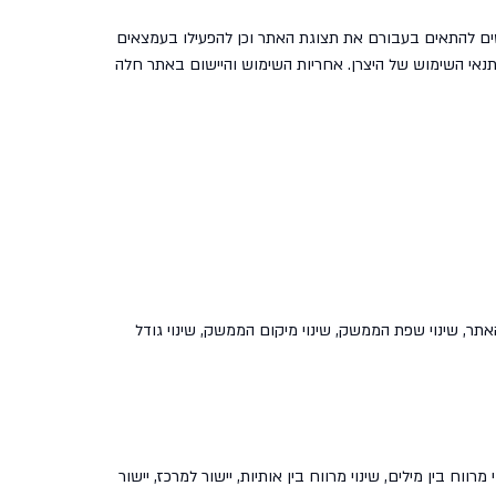
 היצרן (נגישלי). הממשק מאפשר לגולשים להתאים בעבורם את תצוגת האתר וכן להפעילו בעמצאים
דת ככל האפשר, ובהתאם ל הנחיות לנגישות תכנים באינטרנטWCAG 2.0 לרמה AA. הממשק כפוף לתנאי השימוש של היצרן. אחריות השימוש והיישום באתר חלה
תר, שינוי שפת הממשק, שינוי מיקום הממשק, שינוי גודל
ווח בין מילים, שינוי מרווח בין אותיות, יישור למרכז, יישור