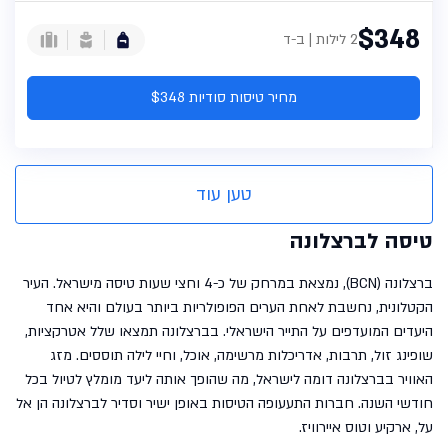
$348
2 לילות | ב-ד
מחיר טיסות סודיות $348
טען עוד
טיסה לברצלונה
ברצלונה (BCN), נמצאת במרחק של כ-4 וחצי שעות טיסה מישראל. העיר
הקטלונית, נחשבת לאחת הערים הפופולריות ביותר בעולם והיא אחד
היעדים המועדפים על התייר הישראלי. בברצלונה תמצאו שלל אטרקציות,
שופינג זול, תרבות, אדריכלות מרשימה, אוכל, וחיי לילה תוססים. מזג
האוויר בברצלונה דומה לישראל, מה שהופך אותה ליעד מומלץ לטיול בכל
חודשי השנה. חברות התעעופה הטיסות באופן ישיר וסדיר לברצלונה הן אל
על, ארקיע וטוס איירוויז.