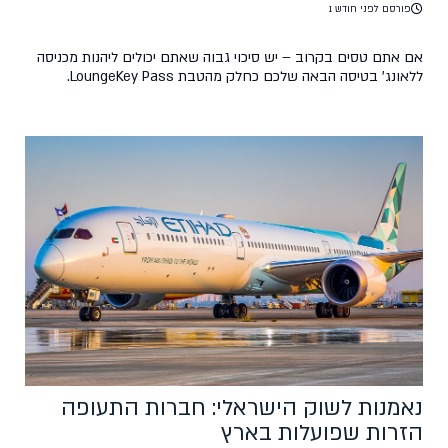
פורסם לפני חודש 1
אם אתם טסים בקרוב – יש סיכוי גבוה שאתם יכולים ליהנות מכניסה
ללאונג' בטיסה הבאה שלכם כחלק מהטבת LoungeKey Pass.
במקום להעביר זמן רב בטרמינל עמוס, תוכלו ליהנות מלאונג' שקט עם
מזון משובח, שתייה ואזורי מנוחה – זאת עוד לפני העלייה למטוס. עם
כרטיס טיסות סודיות, בעלי כרטיס קיימים וחדשים מבצעים עסקה של
מעל $50 […]
נאמנות לשוק הישראלי: חברות התעופה
הזרות שפועלות בארץ