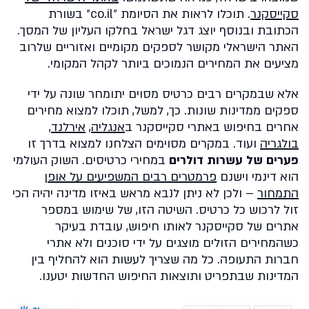
סקייסקנר
. תוכלו לראות את הסיומת ״co.il״ בשורת
הכתובת ובנוסף יוצג דגל ישראל בחלקו העליון של המסך.
האתר הישראלי מקושר לספקים מקומיים ואזוריים שלרוב
מציעים את המחירים הנמוכים ביותר לקהל המקומי.
אלא שבמקרים רבים כרטיס מסוים יתומחר שונה על ידי
ספקים ממדינות שונות. כך, למשל, תוכלו למצוא מחירים
אחרים בחיפוש באתרי סקייסקנר ב
אנגליה
,
אירלנד
,
בולגריה
ועוד. במקרים מסוימים הצלחנו למצוא בדרך זו
פערים של עשרות דולרים
במחירי כרטיסים. השוק העולמי
הוא דינמי וישנם
פרמטרים רבים המשפיעים על אופן
התמחור
– ולכן לא ניתן לנבא מראש באיזו מדינה יהיה הכי
זול לרכוש כל כרטיס. השיטה הזו, של שימוש במספר
אתרים של סקייסקנר לאותו חיפוש, עובדת בעיקר
כשהמחירים הזולים מוצגים על ידי סוכנים ולא אתרי
חברות התעופה. כל מה שצריך לעשות הוא להחליף בין
המדינות שבתפריט ותוצאות החיפוש החדשות יטענו.