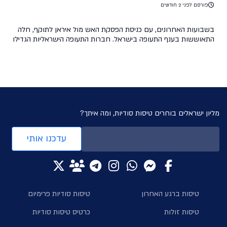
פורסם לפני 2 חודשים
בשבועות האחרונים, עם כניסת הפסקת האש מול איראן לתוקף, חלה
התאוששות בענף התעופה בישראל. חברות התעופה הישראליות הגדילו
משמעותית את תדירות טיסותיהן וחזרו לפעילות כמעט רגילה, ואילו
חברות התעופה הזרות שבות לפעילות בנתב"ג בהדרגה. מי הן חברות
התעופה הזרות אשר נאמנות לשוק הישראלי וחזרו לפעילות? לאן הן
טסות ולאילו יעדים? בכתבה זו, ניתן במה לאותן […]
מליון ישראלים בוחרים טיסות סודיות, ומה איתך?
עדכנו אותי
טיסות ברגע האחרון
טיסות סודיות פרימיום
טיסות זולות
כרטיס טיסות סודיות