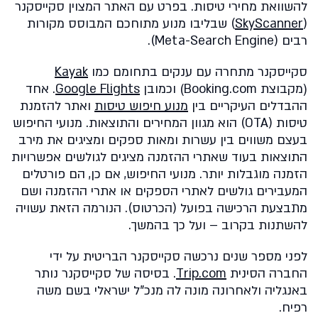
להשוואת מחירי טיסות. בפרט עם האתר המצוין סקייסקנר
(
SkyScanner
) שבליבו מנוע מתוחכם המבוסס מקורות
רבים (Meta-Search Engine).
סקייסקנר מתחרה עם ענקים בתחומם כמו
Kayak
(מקבוצת Booking.com) וכמובן
Google Flights
. אחד
ההבדלים העיקריים בין
מנוע חיפוש טיסות
ואתר להזמנת
טיסות (OTA) הוא מגוון המחירים והתוצאות. מנועי החיפוש
בעצם משווים בין עשרות ומאות ספקים ומציגים את מירב
התוצאות בעוד שאתרי ההזמנה מציגים לגולשים אפשרויות
הזמנה מוגבלות יותר. מנועי החיפוש, אם כן, הם פורטלים
המעבירים גולשים לאתרי הספקים או אתרי ההזמנה ושם
מתבצעת הרכישה בפועל (הכרטוס). הנורמה הזאת עשויה
להשתנות בקרוב – ועל כך בהמשך.
לפני מספר שנים נרכשה סקייסקנר הבריטית על ידי
החברה הסינית
Trip.com
. בסיסה של סקייסקנר נותר
באנגליה ולאחרונה מונה לה מנכ"ל ישראלי בשם משה
רפיח.