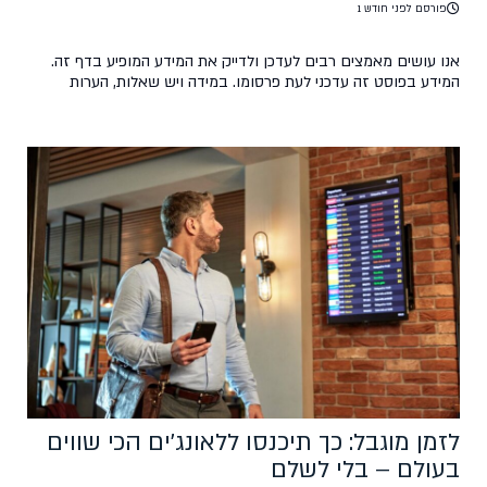
פורסם לפני חודש 1
אנו עושים מאמצים רבים לעדכן ולדייק את המידע המופיע בדף זה.
המידע בפוסט זה עדכני לעת פרסומו. במידה ויש שאלות, הערות
ועדכונים, נשמח אם תכתבו לנו בקהילת הפייסבוק של טיסות סודיות.
פוסט זה אינו מהווה מקור רשמי וכל הפועל על פי המידע המוצג בו
עושה זאת על אחריותו בלבד.
לזמן מוגבל: כך תיכנסו ללאונג'ים הכי שווים
בעולם – בלי לשלם