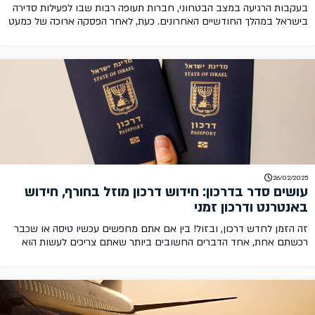
בעקבות הרגיעה במצב הבטחוני, חברות תעופה רבות שבו לפעילות סדירה
בישראל במהלך החודשיים האחרונים. כעת, לאחר הפסקה ארוכה של כמעט
שנה, החל מה-30.3 ריינאייר תפעיל עשרות טיסות מדי שבוע מ-23 יעדים
שונים ברחבי אירופה. לאילו יעדים באירופה נוכל לטוס עם ריינאייר?
איטליה: בארי, בולוניה, ונציה, טורינו, מילאנו (ברגמו), נאפולי ורומא. אוסטריה:
וינה. בלגיה: בריסל (שרלרואה). בולגריה: […]
26/02/2025
עושים סדר בדרכון: חידוש דרכון מוזל בחורף, חידוש
באנטרנט ודרכון זמני
זה הזמן לחדש דרכון, ובזול! בין אם אתם מחפשים עכשיו טיסה או שכבר
רכשתם אחת, אחד הדברים החשובים ביותר שאתם צריכים לעשות הוא
לוודא שהדרכון שלכם תקף לקראת הנסיעה. בעוד שלכל מדינה דרישה שונה
באשר לתוקף הדרכון המינימלי הנדרש לכניסה למדינה, ברוב המדינות קיימת
דרישה של בין 3 ועד 6 חודשים מיום הכניסה שלכם למדינה. התעריפים […]