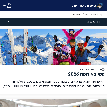
טיסות סודיות
דף הבית
/
מגזין
/
חופשה
חופשה
חזרה לחדשות
פורסם לפני 6 חודשים
סקי באירופה 2026
דמיינו את זה: אתם קמים בבוקר בכפר המוקף כולו בפסגות אלפיניות
מושלגות, מתארגנים בעצלתיים, תופסים רכבל לגובה 2000 או 3000 מטר,
ומתחילים לגלוש בתוך חלום חורפי לבן. חופשות סקי באירופה הן חוויה
מטורפת. אם ניסיתם, אתם בטוח מתכננים את החופשה הבאה, ואם לא, זה
הזמן לתכנן את הפעם הראשונה. תכנון וארגון חופשת סקי באופן עצמאי, […]