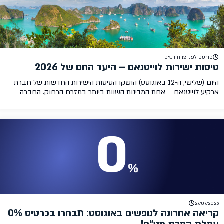
פורסם לפני 12 חודשים
טיסות ישירות לוייטנאם – היעד החם של 2026
היום (שלישי, ה-12 באוגוסט) הושקו הטיסות הישירות החדשות של חברת
ארקיע לוייטנאם – אחת המדינות השוות ביותר במזרח הרחוק. החברה
הכריזה כי היא תחל להפעיל את הטיסות בחודש ינואר 2026. זוהי בשורה
משמעותית המקרבת את וייטנאם לישראל ומגבירה את התחרות לאחד
היעדים החמים במזרח הרחוק. בכתבה זו ניתן לכם את כל הפרטים על
הטיסות הישירות […]
27/07/2025
קריאה אחרונה לנופשים באוגוסט: תבחרו בכרטיס 0%