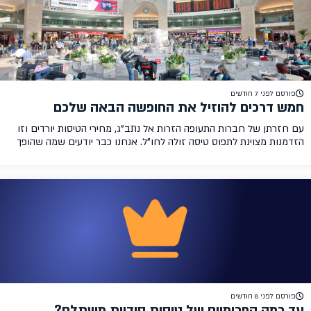
פורסם לפני 7 חודשים
חמש דרכים להוזיל את החופשה הבאה שלכם
עם חזרתן של חברות התעופה הזרות אל נתב"ג, מחירי הטיסות יורדים וזו
הזדמנות מצוינת לתפוס טיסה זולה לחו"ל. אנחנו כבר יודעים שמה שהופך
את החופשה לזולה, היא לא רק הטיסה הזולה, ולכן אספנו עבורכם חמש
דרכים לחסוך על החופשה בקלי קלות! השוו מחירי מלונות באופן מקיף
מלונות יכולים להיות בקלות ההוצאה המשמעותית ביותר בטיול, בייחוד […]
פורסם לפני 8 חודשים
עד כמה הפרימיום של טיסות סודיות משתלם?