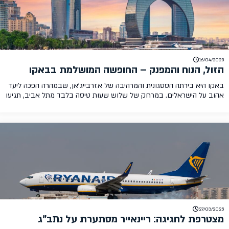
16/04/2025
הזול, הנוח והמפנק – החופשה המושלמת בבאקו
באקו היא בירתה הססגונית והמרהיבה של אזרבייג'אן, שבמהרה הפכה ליעד
אהוב על הישראלים. במרחק של שלוש שעות טיסה בלבד מתל אביב, תגיעו
לאחת הערים הייחודיות באזור הקווקז, המשלבת בין קדמה למסורת באופן
מעורר השתאות. באקו מציעה לתייר חופשה ייחודית הכוללת אטרקציות
מדהימות, עיר עתיקה מהפנטת, אוכל מצוין, בתי מלון מעולים ובעיקר תמורה
מצוינת למחיר. עם […]
27/03/2025
מצטרפת לחגיגה: ריינאייר מסתערת על נתב"ג