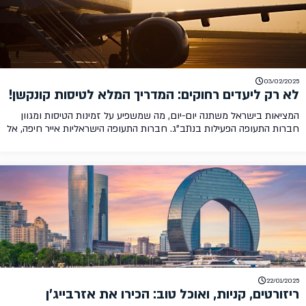
03/02/2025
לא רק ליעדים רחוקים: המדריך המלא לטיסות קונקשן!
המציאות בישראל משתנה יום-יום, מה שמשפיע על זמינות הטיסות ומגוון
חברות התעופה הפעילות בנתב"ג. חברות התעופה הישראליות אייר חיפה, אל
על, סאן דור, ארקיע וישראייר, תופסות את מרבית נתח השוק. על אף
העובדה שחלק מחברות התעופה הזרות שבו לפעול בישראל, מדובר עדיין
בהיצע נמוך בהשוואה לתקופה שקדמה למלחמה. להיעדר התחרות בחלק
נרחב מקווי התעופה ישנן השלכות […]
22/01/2025
ריזורטים, קניות, ואוכל טוב: הכירו את אזרבייג'ן