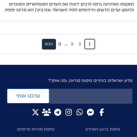
התקופה האחרונה גרמה לרבים לזנוח את היעדים הפופולאריים והמוכרים
ולחפש יעדים חדשים וידידותיים לתייר הישראלי. אזרבייג'ן היא מדינה יפיפיה
ששוכנת לחופי הים הכספי עם תרבות עשירה, מלונות שווים במחירים
מפתיעים ומגוון אטרקציות לכל המשפחה. אזרבייג'ן החלה לאחרונה לצוד
את עיניהם של ישראלים רבים ובכתבה זו, נספר לכם על כל מה שיש למדינה
זו להציע. טיסות […]
Post
…
1
הבא
12
3
2
navigatio
מליון ישראלים בוחרים טיסות סודיות, ומה איתך?
עדכנו אותי
טיסות ברגע האחרון
טיסות סודיות פרימיום