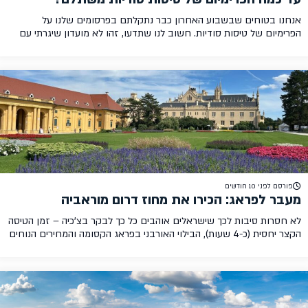
אנחנו בטוחים שבשבוע האחרון כבר נתקלתם בפרסומים שלנו על
הפרימיום של טיסות סודיות. חשוב לנו שתדעו, זהו לא מועדון שיגרתי עם
הנחות שיגרתיות. זהו מועדון שתכננו ויצרנו בדיוק עבורכם, אלו שרוצים את
הדיל הטוב ביותר, שרוצים למקסם חיסכון היכן שאפשר ושלא רוצים לפספס
אף הזדמנות. מועדון שנוצר על ידי צוות של אנשים עם אובססיה אמיתית […]
פורסם לפני 10 חודשים
מעבר לפראג: הכירו את מחוז דרום מוראביה
לא חסרות סיבות לכך שישראלים אוהבים כל כך לבקר בצ’כיה – זמן הטיסה
הקצר יחסית (כ-4 שעות), הבילוי האורבני בפראג הקסומה והמחירים הנוחים
של לינה, אוכל, שופינג ואטרקציות. מעבר לכך, צ’כיה נחשבת לאחת מבעלות
הברית הקרובות של ישראל באירופה, וממשיכה להביע תמיכה ברורה
בישראל. הפעם, במקום להישאר רק בעיר הבירה כמו מרבית המטיילים,
טסנו לצ’כיה […]