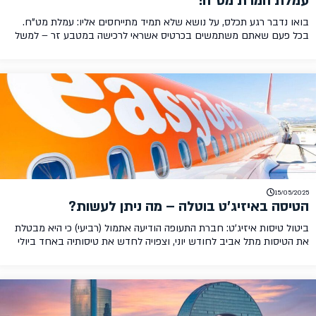
עמלת המרת מט"ח!
בואו נדבר רגע תכלס, על נושא שלא תמיד מתייחסים אליו: עמלת מט"ח.
בכל פעם שאתם משתמשים בכרטיס אשראי לרכישה במטבע זר – למשל
כרטיסי טיסה, בתי מלון, מסעדות ושופינג בחו"ל – חברת האשראי גובה
מכם עמלה, זו עמלת המרת מט״ח וכבר התרגלו לראות בה ברירת מחדל.
ברוב הכרטיסים הישראלים העמלה היא בין 2% ל-3%, ובכרטיסים […]
15/05/2025
הטיסה באיזיג'ט בוטלה – מה ניתן לעשות?
ביטול טיסות איזיג'ט: חברת התעופה הודיעה אתמול (רביעי) כי היא מבטלת
את הטיסות מתל אביב לחודש יוני, וצפויה לחדש את טיסותיה באחד ביולי
לכל המוקדם. בהודעה שנמסרה מהחברה נכתב כי "איזי ג'ט מאריכה את
הפסקת טיסותיה לתל אביב וממנה עד ה-30 ביוני. כל הנוסעים שהזמינו
טיסות ליוני מקבלים הודעות על האפשרויות העומדות בפניהם, כולל החזר
[…]