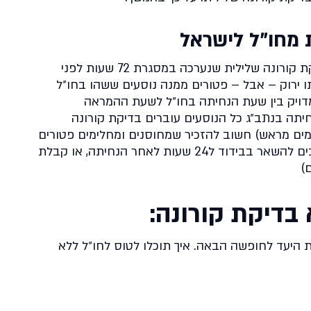
 מחו"ל לישראל
כדי לעלות על טיסה ארצה יש להציג בדיקת קורונה שלילית שנערכה במסגרת 72 שעות לפני
ו ירוק – אבל – פטורים ממנה נוסעים ששהו בחו״ל
זמן המדויק בין שעת הנחיתה בחו״ל לשעת ההמראה
תה בנתב״ג כל הנוסעים עוברים בדיקת קורונה
לות של 80 ש"ח (לנרשמים מראש) חשוב להזכיר שמחוסנים ומחלימים פטורים
מבידוד מלא שנמשך 14-7 ימים (אך מחויבים להשאר בבידוד ל24 שעות לאחר הנחיתה, או קבלת
)
בדיקת קורונה:
היעד לחופשה הבאה. איך תוכלו לטוס לחו״ל ללא