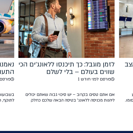
צב
לזמן מוגבל: כך תיכנסו ללאונג'ים הכי
נאמנו
שווים בעולם – בלי לשלם
התעופ
פורסם לפני חודש 1
פורסם לפני
אם אתם טסים בקרוב – יש סיכוי גבוה שאתם יכולים
בשבועות
ומו.
ליהנות מכניסה ללאונג' בטיסה הבאה שלכם כחלק
לתוקף, 
כתבו
מהטבת LoungeKey Pass. במקום להעביר זמן רב
התעופה ה
אינו
בטרמינל עמוס, תוכלו ליהנות מלאונג' שקט עם מזון
טיסותיהן
בו
משובח, שתייה ואזורי מנוחה – זאת עוד לפני העלייה
התעופה ה
למטוס. עם כרטיס טיסות סודיות, בעלי כרטיס קיימים
חברות ה
וחדשים מבצעים עסקה של מעל $50 […]
וחזרו לפ