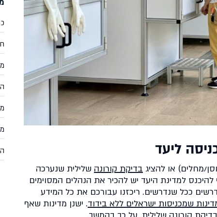
מד
כר
חי
מד
הת
מד
מד
ניסה ליעד
הוצ
סן/מחלים) או להציג
בדיקת קורונה
שלילית שנערכה
ה. כדי להיכנס למדינת היעד יש להכיר את הנהלים המסוימים
רשים ככל שנדרשים. ריכזנו עבורכם את כל המידע
ינות שמכניסות ישראלים ללא בידוד
. ישנן מדינות שאף
יקת קורונה שלילית. על כך בהמשך.