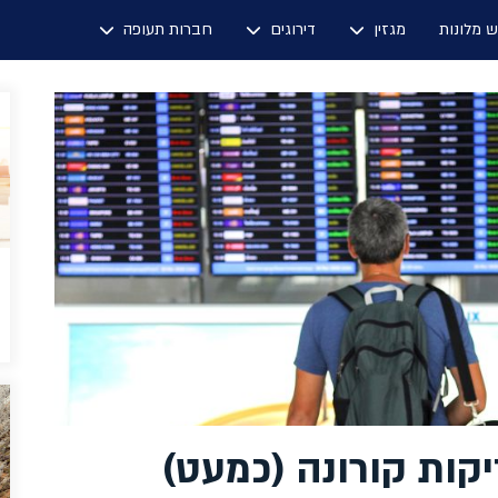
ש מלונות
מגזין
דירוגים
חברות תעופה
קות קורונה (כמעט)