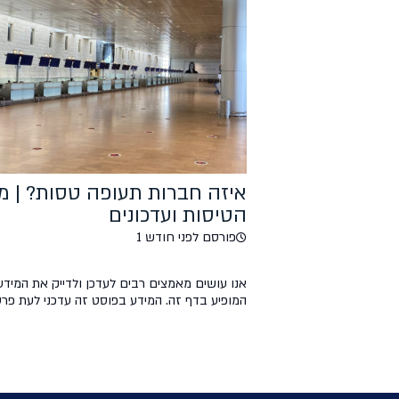
איזה חברות תעופה טסות? | מ
הטיסות ועדכונים
פורסם לפני חודש 1
אנו עושים מאמצים רבים לעדכן ולדייק את המידע
המופיע בדף זה. המידע בפוסט זה עדכני לעת פרס
במידה ויש שאלות, הערות ועדכונים, נשמח אם ת
לנו בקהילת הפייסבוק של טיסות סודיות. פוסט זה 
מהווה מקור רשמי וכל הפועל על פי המידע המוצג 
עושה זאת על אחריותו בלבד.