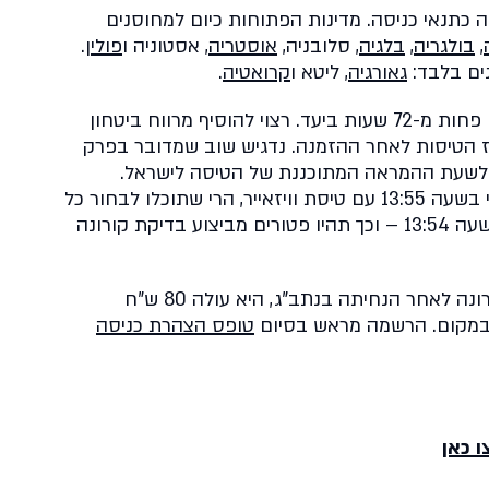
 כתנאי כניסה. מדינות הפתוחות כיום למחוסנים
,
בולגריה
,
בלגיה
, סלובניה,
אוסטריה
, אסטוניה ו
פולין
.
ים בלבד:
גאורגיה
, ליטא ו
קרואטיה
.
בחרו לו״ז טיסות מדויק שישאיר אתכם פחות מ-72 שעות ביעד. רצוי להוסיף מרווח ביטחון
״ז הטיסות לאחר ההזמנה. נדגיש שוב שמדובר בפרק
 לשעת ההמראה המתוכננת של הטיסה לישראל.
לדוגמה: אם נחחתם בוינה ביום חמישי בשעה 13:55 עם טיסת וויזאייר, הרי שתוכלו לבחור כל
טיסת חזור שממריאה עד יום ראשון בשעה 13:54 – וכך תהיו פטורים מביצוע בדיקת קורונה
נזכיר כי אין מנוס לדלג על בדיקת הקורונה לאחר הנחיתה בנתב"ג, היא עולה 80 ש"ח
טופס הצהרת כניסה
ו כאן