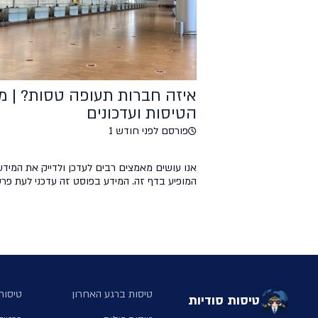
איזה חברות תעופה טסות? | מ
הטיסות ועדכונים
פורסם לפני חודש 1
אנו עושים מאמצים רבים לעדכן ולדייק את המידע
המופיע בדף זה. המידע בפוסט זה עדכני לעת פרס
במידה ויש שאלות, הערות ועדכונים, נשמח אם ת
לנו בקהילת הפייסבוק של טיסות סודיות. פוסט זה 
מהווה מקור רשמי וכל הפועל על פי המידע המוצג 
עושה זאת על אחריותו בלבד.
טיסות ברגע האחרון
טיסות 
טיסות סודיות