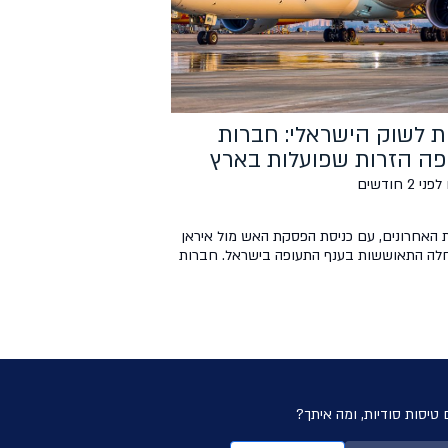
ת לשוק הישראלי: חברות
ה הזרות שפועלות בארץ
 2 חודשים
 האחרונים, עם כניסת הפסקת האש מול איראן
חלה התאוששות בענף התעופה בישראל. חברות
ישראליות הגדילו משמעותית את תדירות
 וחזרו לפעילות כמעט רגילה, ואילו חברות
זרות שבות לפעילות בנתב"ג בהדרגה. מי הן
תעופה הזרות אשר נאמנות לשוק הישראלי
עילות? לאן הן טסות ולאילו יעדים? בכתבה זו,
 לאותן […]
 טיסות סודיות, ומה איתך?