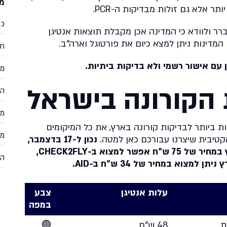
מד
ר אלא גם זולות מבדיקות ה-PCR.
כר
רר ולוודא כי המדינה אכן מקבלת תוצאות אנטיגן
המדינות ניתן למצא כיום את פורטוגל וארה"ב.
חי
 עם אישור רשמי ולא בדיקות ביתיות.
מד
 הקורונה בישראל
הת
מד
 ביותר לבדיקות קורונה בארץ, את כל המיקומים
מד
קטיבית שיצרנו עבורכם כאן למטה.
נכון ל-17 בדצמבר,
את בדיקות ה-PCR הזולות ביותר בארץ במחיר של 75 ש"ח אפשר למצוא ב-CHECK2FLY,
הוצ
מצוא במחיר של 34 ש"ח ב-AID.
עלות אנטיגן
צבע
במפה
עלות אנטיגן
צבע
48 ש"ח
🟢