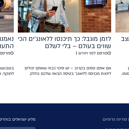
צב
לזמן מוגבל: כך תיכנסו ללאונג'ים הכי
נאמנו
שווים בעולם – בלי לשלם
התעופ
פורסם לפני חודש 1
פורסם לפני
אם אתם טסים בקרוב – יש סיכוי גבוה שאתם יכולים
בשבועות
ומו.
ליהנות מכניסה ללאונג' בטיסה הבאה שלכם כחלק
לתוקף, 
כתבו
מהטבת LoungeKey Pass. במקום להעביר זמן רב
התעופה ה
אינו
בטרמינל עמוס, תוכלו ליהנות מלאונג' שקט עם מזון
טיסותיהן
בו
משובח, שתייה ואזורי מנוחה – זאת עוד לפני העלייה
התעופה ה
למטוס. עם כרטיס טיסות סודיות, בעלי כרטיס קיימים
חברות ה
וחדשים מבצעים עסקה של מעל $50 […]
וחזרו לפ
ניתן במה
סודיות פרימיום
מליון ישראלים בוחרים