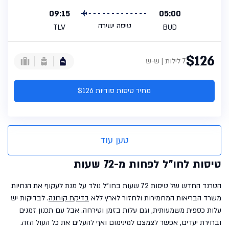
09:15
05:00
טיסה ישירה
TLV
BUD
$126
7 לילות | ש-ש
מחיר טיסות סודיות $126
טען עוד
טיסות לחו"ל לפחות מ-72 שעות
הטרנד החדש של טיסות 72 שעות בחו"ל נולד על מנת לעקוף את הנחיות
משרד הבריאות המחמירות ולחזור לארץ ללא
בדיקת קורונה
. לבדיקות יש
עלות כספית משמעותית, וגם עלות בזמן וטירחה. אבל עם תכנון זמנים
ובחירת יעדים, אפשר לצמצם למינימום ואף להעלים את כל העול הזה.