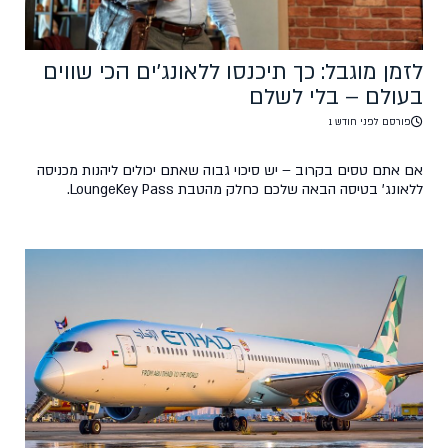
לזמן מוגבל: כך תיכנסו ללאונג'ים הכי שווים
בעולם – בלי לשלם
פורסם לפני חודש 1
אם אתם טסים בקרוב – יש סיכוי גבוה שאתם יכולים ליהנות מכניסה
ללאונג' בטיסה הבאה שלכם כחלק מהטבת LoungeKey Pass.
במקום להעביר זמן רב בטרמינל עמוס, תוכלו ליהנות מלאונג' שקט עם
מזון משובח, שתייה ואזורי מנוחה – זאת עוד לפני העלייה למטוס. עם
כרטיס טיסות סודיות, בעלי כרטיס קיימים וחדשים מבצעים עסקה של
מעל $50 […]