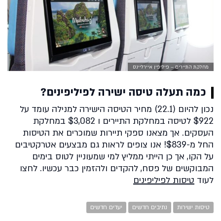
מחלקת התיירים – פיליפין איירליינס
כמה תעלה טיסה ישירה לפיליפינים?
נכון להיום (22.1) מחיר הטיסה הישירה למנילה עומד על
$922 לטיסה במחלקת התיירים ו $3,082 במחלקת
העסקים. אך מצאנו ספקי תיירות שמוכרים את הטיסות
החל מ-$839! אנו צופים לראות גם מבצעים אטרקטיבים
על הקו, אך כן הייתי ממליץ למי שמעוניין לטוס בימים
המבוקשים של פסח, להקדים ולהזמין כבר עכשיו. לחצו
לעוד
טיסות לפיליפינים
טיסות ישירות
נתיבים חדשים
יעדים חדשים