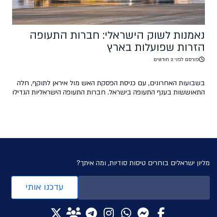
נאמנות לשוק הישראלי: חברות התעופה
הזרות שפועלות בארץ
פורסם לפני 2 חודשים
בשבועות האחרונים, עם כניסת הפסקת האש מול איראן לתוקף, חלה
התאוששות בענף התעופה בישראל. חברות התעופה הישראליות הגדילו
משמעותית את תדירות טיסותיהן וחזרו לפעילות כמעט רגילה, ואילו
חברות התעופה הזרות שבות לפעילות בנתב"ג בהדרגה. מי הן חברות
התעופה הזרות אשר נאמנות לשוק הישראלי וחזרו לפעילות? לאן הן
טסות ולאילו יעדים? בכתבה זו, ניתן במה לאותן […]
מליון ישראלים בוחרים טיסות סודיות, ומה איתך?
עדכנו אותי