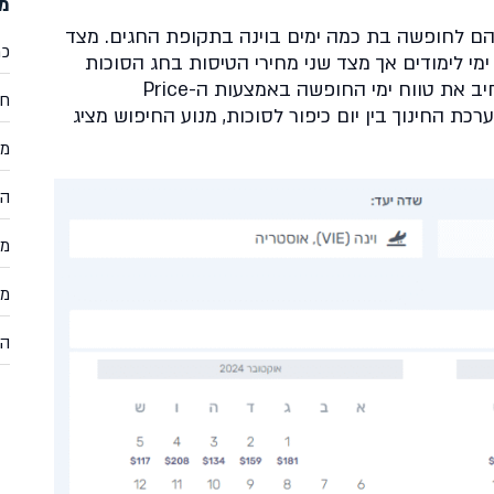
מד
דיהם לחופשה בת כמה ימים בוינה בתקופת החגים. מצד
כר
מי לימודים אך מצד שני מחירי הטיסות בחג הסוכות
גבוהים. כאשר רועי ונעמה מחליטים להרחיב את טווח ימי החופשה באמצעות ה-Price
חי
 במערכת החינוך בין יום כיפור לסוכות, מנוע החיפוש מציג
מד
הת
מד
מד
הוצ