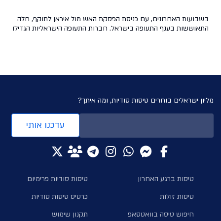
בשבועות האחרונים, עם כניסת הפסקת האש מול איראן לתוקף, חלה
התאוששות בענף התעופה בישראל. חברות התעופה הישראליות הגדילו
משמעותית את תדירות טיסותיהן וחזרו לפעילות כמעט רגילה, ואילו
חברות התעופה הזרות שבות לפעילות בנתב"ג בהדרגה. מי הן חברות
התעופה הזרות אשר נאמנות לשוק הישראלי וחזרו לפעילות? לאן הן
טסות ולאילו יעדים? בכתבה זו, ניתן במה לאותן […]
מליון ישראלים בוחרים טיסות סודיות, ומה איתך?
עדכנו אותי
טיסות ברגע האחרון
טיסות סודיות פרימיום
טיסות זולות
כרטיס טיסות סודיות
חיפוש טיסה בוואטסאפ
תקנון שימוש