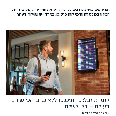
אנו עושים מאמצים רבים לעדכן ולדייק את המידע המופיע בדף זה.
המידע בפוסט זה עדכני לעת פרסומו. במידה ויש שאלות, הערות
ועדכונים, נשמח אם תכתבו לנו בקהילת הפייסבוק של טיסות סודיות.
פוסט זה אינו מהווה מקור רשמי וכל הפועל על פי המידע המוצג בו
עושה זאת על אחריותו בלבד.
לזמן מוגבל: כך תיכנסו ללאונג'ים הכי שווים
בעולם – בלי לשלם
פורסם לפני 2 חודשים