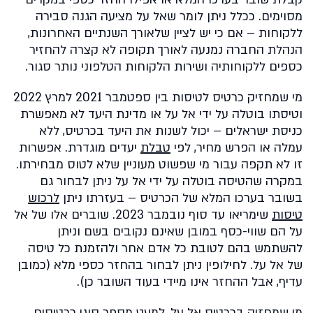
מסוימים. ככלל ניתן לומר שאל על מציעה הגנה סבירה
ללקוחות – אם כי יש לציין שלאורך השנתיים האחרונות,
הנהלת החברה נמנעה לאורך תקופה לא קצרה להחזיר
כספים ללקוחותיה ושירות הלקוחות הטלפוני נותר סגור.
מי שמחזיק כרטיס לטיסות בין ספטמבר 2021 למרץ 2022
וטיסתו בוטלה על ידי אל על או מדינת היעד לא מאפשרת
כניסת ישראלים – יכול לשנות את היעד בכרטיס, ללא
עמלה או הפרש מחיר, לפי
טבלת
יעדים מוגדרת. אפשרות
זו לא תקפה עבור מי שפשוט מעוניין שלא לטוס מבחירתו.
במקרה שהטיסה בוטלה על ידי אל על ניתן לבחור גם
בשובר בערכו המלא של הכרטיס – בעזרתו ניתן
לרכוש
טיסות
שימריאו עד סוף נובמבר 2023. שוברים אלו של אל
על הם שווי-כסף במובן שאינם נקובים בשם וניתן
להשתמש בהם לטובת כל אדם אחר ולהזמנת כל טיסה
של אל על. לחילופין ניתן לבחור בהחזר כספי מלא (כמובן
עדיף, אבל ההחזר אינו מיידי בעוד השובר כן).
מי שמחזיק בכרטיס אל על, למעט מספר סוגי כרטיסים