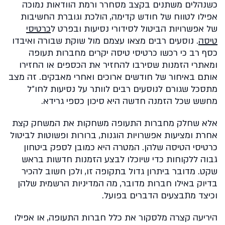
כשנהלים משתנים בקצב מסחרר ורמת הוודאות נמוכה
אפילו לטווח של חודש קדימה, הולכת וגוברת החשיבות
של אפשרויות הביטול לסידורי נסיעות ובפרט ל
כרטיסי
טיסה
. נוסעים רבים מצאו עצמם מול שוקת שבורה ואיבדו
כסף רב כי רכשו כרטיסי טיסה יקרים מחברות תעופה
ומאתרי הזמנות שסירבו להחזיר את הכספים או החזירו
אותם באיחור של חודשים ארוכים ואחרי מאבקים. זה מצב
מתסכל שגורם לנוסעים רבים לוותר על נסיעות לחו״ל
מחשש שכל הזמנה חדשה היא סיכון כספי גרידא.
אלא שחלק מחברות התעופה משחקות את המשחק קצת
אחרת ומציעות אפשרויות הוגנות, ברורות ופשוטות לביטול
כרטיסי הטיסה שלהן. המטרה היא כמובן לספק ביטחון
גבוה ללקוחות כדי שיוכלו לבצע הזמנות חדשות בראש
שקט. מדובר ביתרון גדול בתקופה זו, ולכן חשוב להכיר
בדיוק באילו חברות מדובר, מה המדיניות הרשמית שלהן
וכיצד מתבצעים הדברים בפועל.
היריעה קצרה מלסקור את כלל חברות התעופה, או אפילו