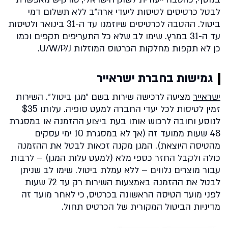
לבטל כרטיסים לטיסות ליעדי ארה״ב ללא תשלום דמי
ביטול. ההטבה לכרטיסים שיוזמנו עד ה-31 בינואר ולטיסות
עד ה-31 במרץ. שימו לב שלא כל התעריפים תקפים וכמו
כן לא תקפות מחלקות הכרטוס המוזלות U/W/P/J.
גמישות בחברת ישראייר
ישראייר
מציעה לרכישה שירות בשם ״מגן ביטול״. השירות
זמין לטיסות לכל יעדי החברה למעט סופיה. עלותו $35
לנוסע וחובה לרכוש אותו בעת ביצוע ההזמנה או במסגרת
48 שעות ממועד זה (אך לא במסגרת 10 ימי עסקים
מהטיסה היוצאת). המגן מקנה זכאות לבטל את ההזמנה
כולה ולקבל החזר כספי מלא (למעט עלות המגן) – לרבות
עבור מוצרים נלווים – ללא עמלת ביטול. שימו לב שניתן
לבטל את ההזמנה באמצעות השירות רק עד 72 שעות
לפני מועד הטיסה הראשונה בכרטיס, כי לאחר מועד זה
מדיניות הביטול המקורית של הכרטיס תחול.