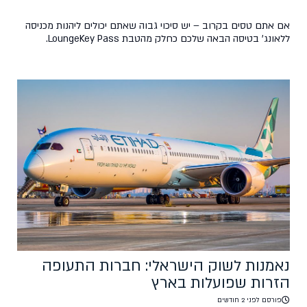
אם אתם טסים בקרוב – יש סיכוי גבוה שאתם יכולים ליהנות מכניסה
ללאונג' בטיסה הבאה שלכם כחלק מהטבת LoungeKey Pass.
במקום להעביר זמן רב בטרמינל עמוס, תוכלו ליהנות מלאונג' שקט עם
מזון משובח, שתייה ואזורי מנוחה – זאת עוד לפני העלייה למטוס. עם
כרטיס טיסות סודיות, בעלי כרטיס קיימים וחדשים מבצעים עסקה של
מעל $50 […]
נאמנות לשוק הישראלי: חברות התעופה
הזרות שפועלות בארץ
פורסם לפני 2 חודשים