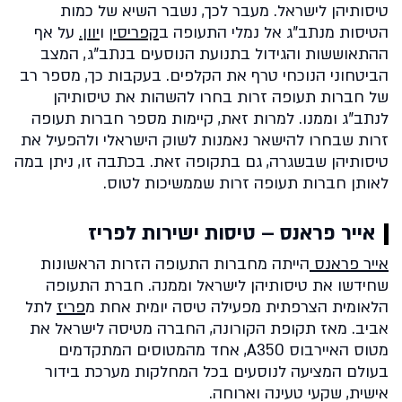
טיסותיהן לישראל. מעבר לכך, נשבר השיא של כמות
הטיסות מנתב"ג אל נמלי התעופה ב
קפריסין
ו
יוון.
על אף
ההתאוששות והגידול בתנועת הנוסעים בנתב"ג, המצב
הביטחוני הנוכחי טרף את הקלפים. בעקבות כך, מספר רב
של חברות תעופה זרות בחרו להשהות את טיסותיהן
לנתב"ג וממנו. למרות זאת, קיימות מספר חברות תעופה
זרות שבחרו להישאר נאמנות לשוק הישראלי ולהפעיל את
טיסותיהן שבשגרה, גם בתקופה זאת. בכתבה זו, ניתן במה
לאותן חברות תעופה זרות שממשיכות לטוס.
אייר פראנס – טיסות ישירות לפריז
אייר פראנס
הייתה מחברות התעופה הזרות הראשונות
שחידשו את טיסותיהן לישראל וממנה. חברת התעופה
הלאומית הצרפתית מפעילה טיסה יומית אחת מ
פריז
לתל
אביב. מאז תקופת הקורונה, החברה מטיסה לישראל את
מטוס האיירבוס A350, אחד מהמטוסים המתקדמים
בעולם המציעה לנוסעים בכל המחלקות מערכת בידור
אישית, שקעי טעינה וארוחה.