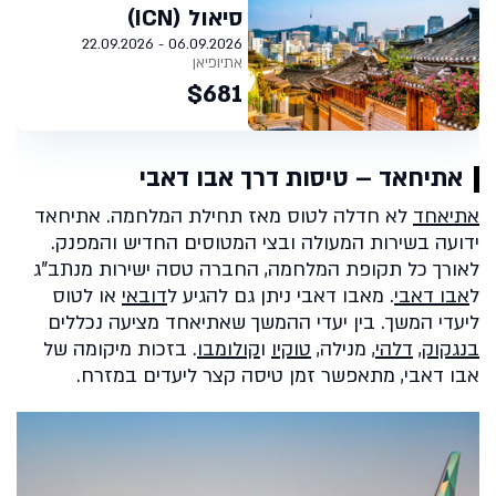
סיאול (ICN)
06.09.2026 - 22.09.2026
אתיופיאן
$681
אתיחאד – טיסות דרך אבו דאבי
אתיאחד
לא חדלה לטוס מאז תחילת המלחמה. אתיחאד
ידועה בשירות המעולה ובצי המטוסים החדיש והמפנק.
לאורך כל תקופת המלחמה, החברה טסה ישירות מנתב"ג
ל
אבו דאבי
. מאבו דאבי ניתן גם להגיע ל
דובאי
או לטוס
ליעדי המשך. בין יעדי ההמשך שאתיאחד מציעה נכללים
בנגקוק
,
דלהי
, מנילה,
טוקיו
ו
קולומבו
. בזכות מיקומה של
אבו דאבי, מתאפשר זמן טיסה קצר ליעדים במזרח.