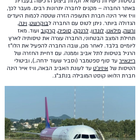
בטיסות ישירות מישראל וקלות ביצוע הרכישה בעברית
באתר החברה – מקנים לחברה יתרונות רבים. מעבר לכך,
וויז אייר הינה חברת התעופה הזרה שטסה לכמות היעדים
הגדולה ביותר. ניתן לטוס עם החברה ל
בוקרשט
,
וינה
,
ורשה
,
מילאנו
,
לונדון
,
לרנקה
,
סופיה
,
קרקוב
ועוד. מאז
תחילת המצב הבטחוני, החברה עצרה את טיסותיה לארץ
ליומיים בלבד. לאחר מכן, שבה החברה להפעיל את הלו"ז
הרגיל בטיסות לתל אביב וממנה. עם דחיית החזרה של
ריינאייר
עד סוף ספטמבר (וסביר שעוד ידחה..), וביטולי
הטיסות של
איזיג'ט
עד לעונת האביב הבאה, וויז אייר הינה
חברת הלואו קוסט המובילה בנתב"ג.