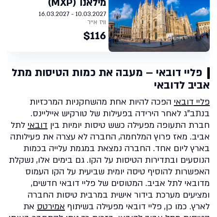
מילאנו (MXP)
10.03.2027 - 16.03.2027
וויז אייר
$116
פליי דובאי – מעבה את כמות הטיסות מתל
אביב לדובאי
פליי דובאי
הפכה להיות אחת מהשחקניות המרכזיות
בנתב"ג לאחר הירידה בפעילות של טורקיש אייליינס.
חברת התעופה מפעילה כשש טיסות יומיות בין
דובאי
לתל
אביב. מאז פרוץ המלחמה, החברה לא עצרה את פעילותה
בארץ ליום אחד. החברה נמצאת במגמת עלייה בכמות
הנוסעים ובתדירות הטיסות על הקו. גם בימים אלו, נשקלת
האפשרות להוסיף טיסה יומית שביעית על הקו העמוס
מדובאי לתל אביב. המטוסים של פליי דובאי חדשים,
ומציעים מערכת בידור אישית במרבית טיסות החברה
לארץ. כמו כן, פליי דובאי מפעילה בשיתוף
אמירטס
את