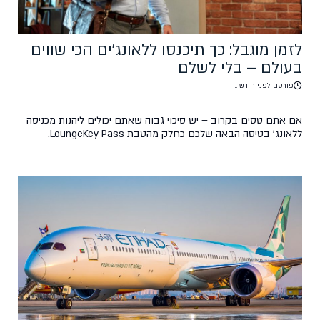
לזמן מוגבל: כך תיכנסו ללאונג'ים הכי שווים
בעולם – בלי לשלם
פורסם לפני חודש 1
אם אתם טסים בקרוב – יש סיכוי גבוה שאתם יכולים ליהנות מכניסה
ללאונג' בטיסה הבאה שלכם כחלק מהטבת LoungeKey Pass.
במקום להעביר זמן רב בטרמינל עמוס, תוכלו ליהנות מלאונג' שקט עם
מזון משובח, שתייה ואזורי מנוחה – זאת עוד לפני העלייה למטוס. עם
כרטיס טיסות סודיות, בעלי כרטיס קיימים וחדשים מבצעים עסקה של
מעל $50 […]