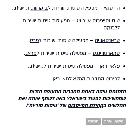
היי סקיי – מפעילה טיסות ישירות ל
בוקרשט
וקישינב.
טוס
ו
סייפרוס איירוויז
– מפעילות טיסות ישירות
ל
לרנקה
.
טראנסאוויה
– מפעילה טיסות ישירות ל
פריז
.
סמארטווינגס
– מפעילה טיסות ישירות ל
פראג
.
פלאיי וואן – מפעילה טיסות ישירות לקישינב.
לפירוט החברות המלא
לחצו כאן
הזמנתם טיסה באחת מחברות התעופה הזרות
שממשיכות לפעול בישראל? בואו לשתף אותנו ואת
הגולשים ב
קהילת הפייסבוק
של 'טיסות סודיות'!
טיסות ישירות
חופשה