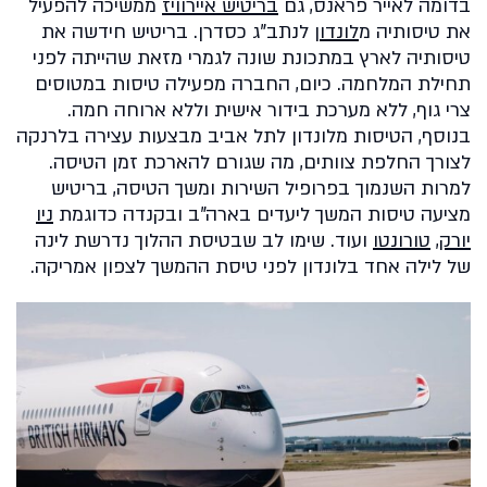
בדומה לאייר פראנס, גם
בריטיש איירוויז
ממשיכה להפעיל
את טיסותיה מ
לונדון
לנתב"ג כסדרן. בריטיש חידשה את
טיסותיה לארץ במתכונת שונה לגמרי מזאת שהייתה לפני
תחילת המלחמה. כיום, החברה מפעילה טיסות במטוסים
צרי גוף, ללא מערכת בידור אישית וללא ארוחה חמה.
בנוסף, הטיסות מלונדון לתל אביב מבצעות עצירה בלרנקה
לצורך החלפת צוותים, מה שגורם להארכת זמן הטיסה.
למרות השנמוך בפרופיל השירות ומשך הטיסה, בריטיש
מציעה טיסות המשך ליעדים בארה"ב ובקנדה כדוגמת
ניו
יורק
,
טורונטו
ועוד. שימו לב שבטיסת ההלוך נדרשת לינה
של לילה אחד בלונדון לפני טיסת ההמשך לצפון אמריקה.