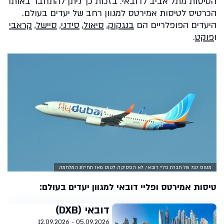
הטיסות מתל אביב לדובאי. בזכות כך ניתן להתחבר באותו
הכרטיס לטיסות אמירטס למגוון רחב של יעדים בעולם.
היעדים הפופלריים הם
בנגקוק
,
סיאול
,
סידני
,
סיישל
,
קראבי
ו
פוקט
.
מטוס 737 של חברת פליי דובאי, לא הפסיקה לטוס מאז תחילת המלחמה
טיסות אמירטס ופליי דובאי למגוון יעדים בעולם:
דובאי (DXB)
05.09.2026 - 12.09.2026