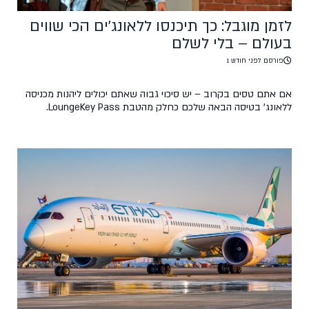
לזמן מוגבל: כך תיכנסו ללאונג'ים הכי שווים
בעולם – בלי לשלם
פורסם לפני חודש 1
אם אתם טסים בקרוב – יש סיכוי גבוה שאתם יכולים ליהנות מכניסה
ללאונג' בטיסה הבאה שלכם כחלק מהטבת LoungeKey Pass.
במקום להעביר זמן רב בטרמינל עמוס, תוכלו ליהנות מלאונג' שקט עם
מזון משובח, שתייה ואזורי מנוחה – זאת עוד לפני העלייה למטוס. עם
כרטיס טיסות סודיות, בעלי כרטיס קיימים וחדשים מבצעים עסקה של
מעל $50 […]