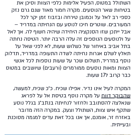
השתולל במטוס, הפעיל אלימות כלפי הצוות וסיכן את
בטיחות שאר הנוסעים. מקרה חמור מאוד שגם גרם נזק
כספי רב לאל על וכמובן טירחה ובזבוז זמן יקר לכל
המעורבים. שוטרים חיכו לנוסע עם הנחיתה במדריד –
אבל ייתכן שזו הסנקציה היחידה שיהיה חשוף לה. אך לאל
על ולנוסעים הנוספים זה עלה הרבה יותר. הטיסה נחתה
בתל אביב באיחור של כשלוש שעות, לא לפני שאל על
תאלץ לשלם אגרות נחיתה לשדה התעופה במדריד, תדלוק
נוסף במדריד, תשלום שכר על שעות נוספות לכל אנשי
הצוות ומאות נוסעים ממורמרים (ורעבים) שיושבים במטוס
כבר קרוב ל17 שעות.
המקרה לעיל אינו נדיר. אפילו שכיח. כ״כ שכיח, למעשה,
שהבוקר דווח
על מקרה נוסף בטיסת אל על לפראג
שנאלצה להסתובב ולחזור לנחיתה בנתב״ג בגלל נוסע
שתקף איש צוות, השתולל וצעק. במקרה הזה מדובר
באזרח זר, אומנם, אך אנו בכל זאת עדים למגמה מסוכנת
ובעייתית.