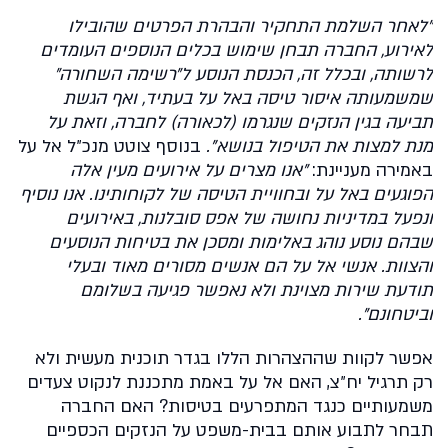
"לאחר השלמת התחקיר והבהרת הפרטים שהובילו
לאירוע, החברה תבחן שימוש בכלים הנוספים העומדים
לרשותה, ובכלל זה, הכנסת הנוסע ל״רשימה השחורה״
שמשמעותה איסור טיסה באל על בעתיד, ואף הגשת
תביעה בגין הנזקים שנגרמו (לכאורה) לחברה, וזאת על
מנת למצות את הטיפול בנושא".
בנוסף צוטט מנכ״ל אל על
באמירה מעניינת:
״אנו מצרים על אירועים מעין אלה
הפוגעים באל על ובחוויית הטיסה של לקוחותינו. אנו נוסיף
ונפעל במדיניות נחושה של אפס סובלנות, באירועים
שבהם נוסע נוהג באלימות ומסכן את בטיחות הנוסעים
והצוות. אנשי אל על הם אנשים מסורים מאוד ובעלי
תודעת שירות מצוינת ולא נאפשר פגיעה בשלומם
וביטחונם״.
אפשר לקוות שההצהרות הללו בגדר תוכנית מעשית ולא
רק תרגיל יח״צ, האם אל על באמת מתכננת לנקוט צעדים
משמעותיים כנגד המתפרעים בטיסות? האם החברה
תבחר לתבוע אותם בבית-משפט על הנזקים הכספיים