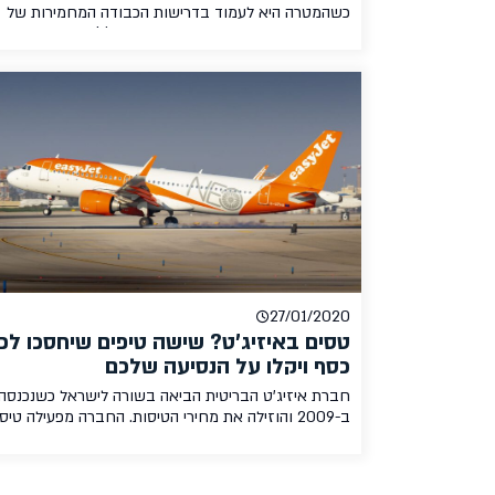
כשהמטרה היא לעמוד בדרישות הכבודה המחמירות של
חברות הלאו קוסט. חברות כמו Cabin Max מייצר
שנועדו למקסם ולנצל עד הסוף את הכבודה המותרת אות
מספקות חברות התעופה, במקרה שלנו לקחנו לסקירה
קצרה את תיק הגב Cabin Max Metz 20L המגיע כ"תיק
עליה למטוס" יעודי שמתאים לכלל […]
27/01/2020
טסים באיזיג'ט? שישה טיפים שיחסכו לכ
כסף ויקלו על הנסיעה שלכם
חברת איזיג'ט הבריטית הביאה בשורה לישראל כשנכנסה
ב-2009 והוזילה את מחירי הטיסות. החברה מפעילה טיס
לאיטליה, בריטניה, גרמניה, הולנד, צרפת ושוויץ. מדובר
באחת מחברות התעופה החלוצות בתחום הלואו קוסט, ו
בעלת חוקים גמישים בכל מה שקשור לכבודה שעולה