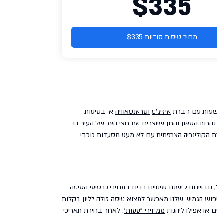
$335
מחיר טיסות סודיות $335
איזיג'ט
וטראנסאוויה
או בטיסות
י שעה מהעיר. את העיר ליון חוצים נהרות הסאון והרון שיוצרים את חצי הצר של העיר בו
ת הקולינריה הצרפתית עם לא מעט מסעדות כוכבי
נח וייחודי. ישנם שינויים רבים במחירי כרטיסי הטיסה
פוש הגמיש
שלנו מאפשר למצוא טיסה זולה לליון בקלות
ם או אפילו ליהנות
ממחירי "טעות"
. לאחר בחירת תאריכי