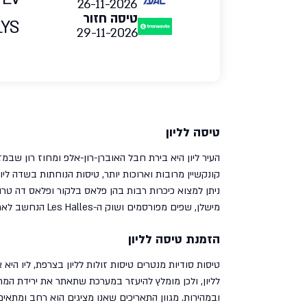
26-11-2026
טיסה חזור
LYS
29-11-2026
טיסה לליון
העיר ליון היא בירת חבל האוברן-רון-אלפ ומחוז רון שבמזרח צרפת
ניתן למצוא כיכרות רבות בהן פלאס בלקור ופלאס דה טר
מישלן, שפים מפורסמים ושוק ה-Les Halles הנחשב לאחד משווקי האוכל המפורסמים בעולם.
הזמנת טיסה לליון
טיסות סודיות מנטרים טיסות זולות לליון בצרפת, ליו היא 
לליון, ולכן מומלץ להיעזר במערכת שתאתר את ירידת המח
ובמהירות. מגוון התאריכים שאנו מציגים הוא רחב ומתאים 