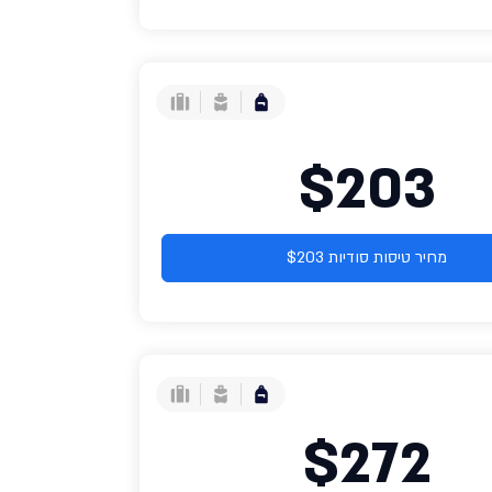
$203
מחיר טיסות סודיות $203
$272