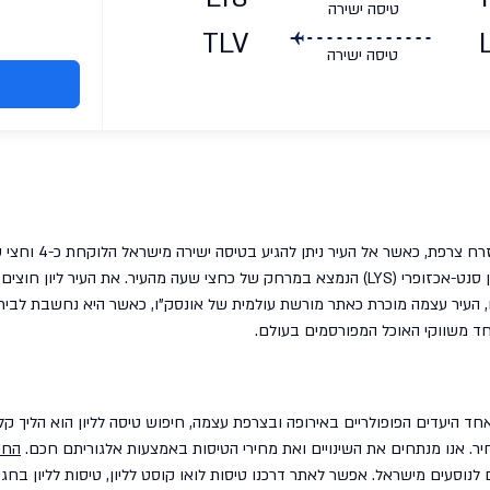
טיסה ישירה
TLV
טיסה ישירה
, כאשר אל העיר ניתן להגיע בטיסה ישירה מישראל הלוקחת כ-4 וחצי שעות עם חברת
קונקשיין מרובות וארוכות יותר, טיסות הנוחתות בשדה ליון סנט-אכזופרי (LYS) הנמצא במרחק של כחצ
ו, העיר עצמה מוכרת כאתר מורשת עולמית של אונסק"ו, כאשר היא נחשבת לביר
אחד היעדים הפופולריים באירופה ובצרפת עצמה, חיפוש טיסה לליון הוא הליך קל, 
יר. אנו מנתחים את השינויים ואת מחירי הטיסות באמצעות אלגוריתם חכם.
החי
לנוסעים מישראל. אפשר לאתר דרכנו טיסות לואו קוסט לליון, טיסות לליון בחגי