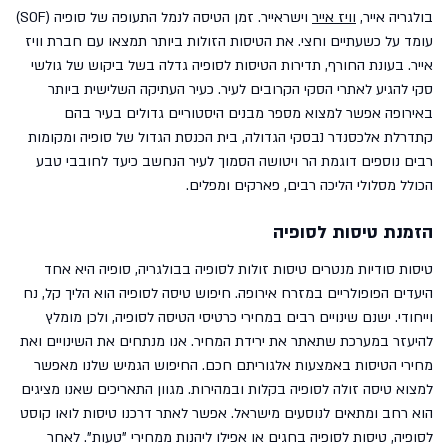
בולגריה אייר,
וויז אייר
וישראייר. זמן הטיסה לנמל התעופה של סופיה (SOF)
עומד על כשעתיים וחצי. את הטיסות הזולות ביותר תמצאו עם חברת וויז
אייר. בעונת החורף, תדירות הטיסות לסופיה גדלה בשל ביקוש של גולשי
סקי להגיע לאתרי הסקי הקרובים לעיר. כעיר העתיקה השלישית ביותר
באירופה אפשר למצוא מספר מבנים היסטוריים גדולים בעיר בהם
קתדרלת אלכסנדר נבסקי הגדולה, בית הכנסת הגדול של סופיה ומקומות
רבים נוספים דוגמת הר ויטושה הסמוך לעיר הנחשב כיעד לחובבי טבע
הכולל מסלולי הליכה רבים, פארקים ומפלים.
הזמנת טיסות לסופיה
טיסות סודיות מנטרים טיסות זולות לסופיה בבולגריה, סופיה היא אחד
היעדים הפופולריים במזרח אירופה. חיפוש טיסה לסופיה הוא הליך קל, נח
וייחודי. ישנם שינויים רבים במחירי כרטיסי הטיסה לסופיה, ולכן מומלץ
להיעזר במערכת שתאתר את ירידת המחיר. אנו מנתחים את השינויים ואת
מחירי הטיסות באמצעות אלגוריתם חכם. החיפוש הגמיש שלנו מאפשר
למצוא טיסה זולה לסופיה בקלות ובמהירות. מגוון התאריכים שאנו מציגים
הוא רחב ומתאים לנוסעים מישראל. אפשר לאתר דרכנו טיסות לואו קוסט
לסופיה, טיסות לסופיה בחגים או אפילו ליהנות ממחירי "טעות". לאחר