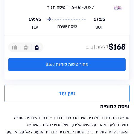
14-06-2027
טיסה חזור
19:45
17:15
טיסה ישירה
TLV
SOF
$168
7 לילות | ב-ב
מחיר טיסות סודיות $168
טען עוד
טיסה לסופיה
סופיה הינה בירת בולגריה ועיר מרכזית בדרום – מזרח אירופה. סופיה
נחשבת ליעד אהוב על הישראלים, בשל מחירי הלינה, השופינג
והאטרקציות הזולות. כיום, טסות לבולגריה חברות התעופה אל על, ארקיע,