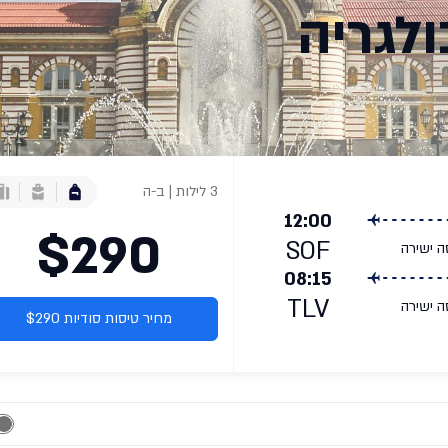
ולגריה
3 לילות | ב-ה
12:00
$290
SOF
ה ישירה
08:15
TLV
ה ישירה
מחיר טיסות סודיות $290