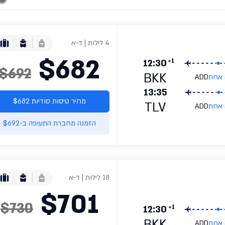
4 לילות | ד-א
$682
+1
12:30
$692
BKK
 אחת
ADD
13:35
מחיר טיסות סודיות $682
TLV
 אחת
ADD
הזמנה מחברת התעופה ב-$692
18 לילות | ד-א
$701
$730
+1
12:30
BKK
 אחת
ADD