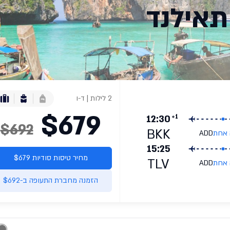
תאילנד
2 לילות | ד-ו
$679
+1
12:30
$692
BKK
 אחת
ADD
15:25
מחיר טיסות סודיות $679
TLV
 אחת
ADD
הזמנה מחברת התעופה ב-$692