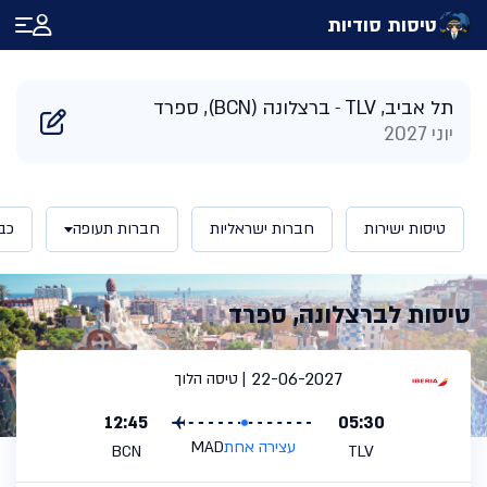
טיסות סודיות
דף הבית
/
תוצאות חיפוש טיסות לברצלונה ספרד | טיסות סודיות
תל אביב, TLV
ברצלונה (BCN), ספרד
יוני 2027
טיסות ישירות
חברות ישראליות
חברות תעופה
כב
טיסות לברצלונה, ספרד
22-06-2027
טיסה הלוך
12:45
05:30
עצירה אחת
MAD
BCN
TLV