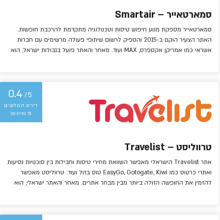
סמארטאייר – Smartair
סמארטאייר מספקת מנוע חיפוש טיסות וטכנולוגיה מתקדמת להרכבת חופשות.
האתר הצעיר הוקם ב-2015 והספיק לרשום שיתופי פעולה מרשימים עם חברות
אשראי כמו אמריקן אקספרס, MAX ועוד. מאחר והאתר פועל בגבולות ישראל, הוא
כפוף לחוק הגנת הצרכן, וכאמור גם מאפשר פריסה לתשלומים.
0.4
/5
(5 מדרגים)
טרווליסט – Travelist
אתר Travelist הישראלי מאפשר השוואת מחירי טיסות וחבילות בין סוכנויות נסיעות
ואתרי כרטוס כמו EasyGo, Gotogate, Kiwi טוס בזול ועוד. טרווליסט מאפשר
להזמין את החופשה הזולה ביותר מבין מבחר אתרים. מאחר והאתר ישראלי, הוא
כפוף לחוק הגנת הצרכן, ועוד ניתן לפרוס בתשלומים.