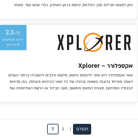
ניתן למצוא חבילות סקי, הפלגות, טיסות ברגע האחרון, כפרי נופש ועוד. מאחר
ומדובר בחברה ישראלית, היא כפופה לחוק הגנת הצרכן, וגם מאפשרת פריסה
לתשלומים.
2.3
/5
(8 מדרגים)
אקספלורר – Xplorer
אתר אקספלורר הינו אתר להזמנת טיסות, מלונות ורכבים להשכרה ברחבי העולם.
האתר מתייחד בהצגה פשוטה וברורה של כל תנאי הכרטיס והטיסה, כמו מדיניות
הכבודה המדויקת, תצורת המטוס והמושב, מצב הבידור או הרשת האלחוטית ועוד.
אקספלורר הינה סוכנות הפועלת בשטחי ישראל ועל כן ההזמנות בה כפופות לחוק
הגנת הצרכן. כמו כן באתר אקספלורר ניתן לפרוס עד […]
Post
הקודם
3
2
1
navigatio