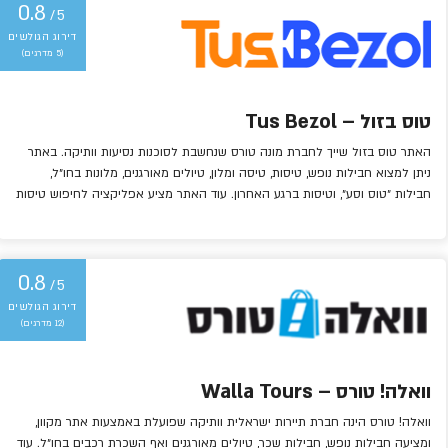
0.8
/5
(5 מדרגים)
טוס בזול – Tus Bezol
האתר טוס בזול שייך לחברת מונה טורס שנחשבת לסוכנות נסיעות וותיקה. באתר
ניתן למצוא חבילות נופש, טיסות, טיסה ומלון, טיולים מאורגנים, מלונות בחו״ל,
חבילות ״טוס וסע״, וטיסות ברגע האחרון. עוד האתר מציע אפליקציה לחיפוש טיסות
ומלונות מהסמארטפון. מאחר והאתר הינו ישראלי, הוא כפוף לחוק הגנת הצרכן
ומאפשר פריסה לתשלומים.
0.8
/5
(12 מדרגים)
וואלה! טורס – Walla Tours
וואלה! טורס הינה חברת תיירות ישראלית וותיקה שפועלת באמצעות אתר מקוון,
ומציעה חבילות נופש, חבילות שכר, טיולים מאורגנים ואף השכרת רכבים בחו״ל. עוד