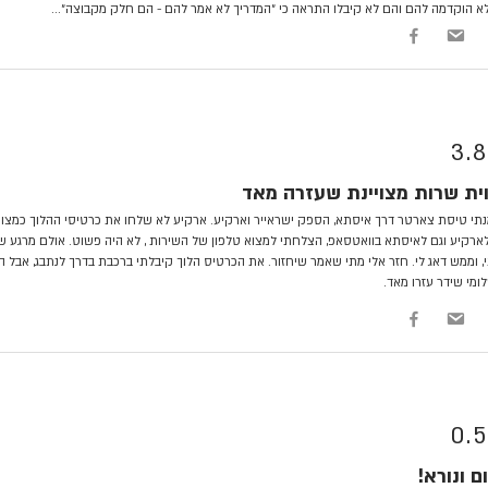
א הוקדמה להם והם לא קיבלו התראה כי ״המדריך לא אמר להם - הם חלק מקבוצה״...
3.8
וית שרות מצויינת שעזרה מאד
תי טיסת צארטר דרך איסתא, הספק ישראייר וארקיע. ארקיע לא שלחו את כרטיסי ההלוך כמצופ
ארקיע וגם לאיסתא בוואטסאפ, הצלחתי למצוא טלפון של השירות , לא היה פשוט. אולם מרגע ש
, וממש דאג לי. חזר אלי מתי שאמר שיחזור. את הכרטיס הלוך קיבלתי ברכבת בדרך לנתבג, אבל הס
מי שידר עזרו מאד.
0.5
ם ונורא!