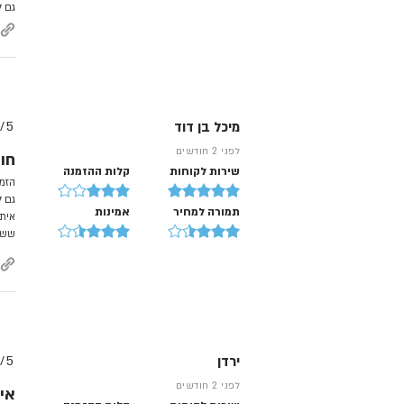
גם ל
מיכל בן דוד
5/
לפני 2 חודשים
חו
שירות לקוחות
קלות ההזמנה
הזמנ
גם ל
תמורה למחיר
אמינות
איתי
ששלו
ירדן
5/
לפני 2 חודשים
איו