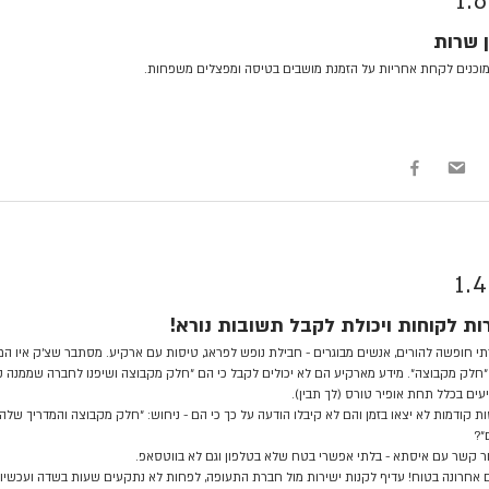
1.6
ן שרות
וכנים לקחת אחריות על הזמנת מושבים בטיסה ומפצלים משפחות.
1.4
ות לקוחות ויכולת לקבל תשובות נורא!
י חופשה להורים, אנשים מבוגרים - חבילת נופש לפראג, טיסות עם ארקיע. מסתבר שצ׳ק איו הם 
חלק מקבוצה״. מידע מארקיע הם לא יכולים לקבל כי הם ״חלק מקבוצה ושיפנו לחברה שממנה ק
עים בכלל תחת אופיר טורס (לך תבין).
ת קודמות לא יצאו בזמן והם לא קיבלו הודעה על כך כי הם - ניחוש: ״חלק מקבוצה והמדריך שלהם
״?
ר קשר עם איסתא - בלתי אפשרי בטח שלא בטלפון וגם לא בווטסאפ.
אחרונה בטוח! עדיף לקנות ישירות מול חברת התעופה, לפחות לא נתקעים שעות בשדה ועכשיו 