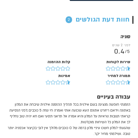
חוות דעת הגולשים
2
סוניה
לפני 2 שנים
0.4
5/
שירות לקוחות
קלות ההזמנה
תמורה למחיר
אמינות
עבודה בעיניים
הזמנתי חופשה מנציגה בשם אילנית בכל תהליך ההזמנה אילנית שיבחה את המלון
באתונה וידאם ריזורט אתונס העא שכנעה אותי ואמרה חי שזה 5 כוכבים ,לפני הנסיעה
קראתי תגובות נוראיות על המלון והיא אמרה אל תדאגי תסעי ואם חא יהיה טוב נחליף
לך את המלון כל השיחות מוקלטות.
שהגעתי למלון חשכו עיניי מלון ברמה של 0 כוכבים מלולך אין לובי בקיצור אכסניה יותר
טובה .ושילמתי מחיר יקר.