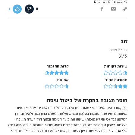
לא ממליצה להזמין מהם
1
0
לנה
לפני 2 שנים
2
5/
שירות לקוחות
קלות ההזמנה
תמורה למחיר
אמינות
חוסר תגובה במקרה של ביטול טיסה
באוקטובר '23, הטיסה שלי מהודו התבטלה, כמו של רבים אחרים. אחרי אינספור
נסיונות להשיג את הסוכנות בטלפון ובמייל, נאלצתי לשלם המון כסף ולהילחם דרך
הטלפון לבד (כי אני לא סוכנת) שישנו את מועד הטיסה ובסוף דרך השדה תעופה
הצלחתי לארגן טיסה הביתה. כל התהליך לקח כמעט שבוע. הסוכנת הייתה עונה למייל
שלי אחת ל-3 ימים ללא שום רצון לעזור. רק אחרי שבוע כתבה, שהיא רואה שחזרתי