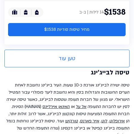
$1538
14 לילות | ב-ב
מחיר טיסות סודיות $1538
טען עוד
טיסה לבייג'ינג
טיסה ישירה לבייג'ינג אורכת כ-10 שעות. העיר בייג'ינג נחשבת לאחת
הערים החשובות והגדולות בסין והיא נחשבת ליעד פופולרי עבור המטייל
הישראלי. יש מגוון של חברות תעופה שטסות לבייג'ינג, כאשר טיסה ישירה
לסין יש לחברות התעופה
אל על
או
האינאן איירליינס
(HAINAN) הסינית.
חברות התעופה המציעות טיסות קונקשן לבייג'ינג, אשר לרוב זולות יותר,
הן
אירופלוט
,
לוט
,
אייר פארנס
,
טורקיש
ועוד. טיסות לבייג'ינג נוחתות בנמל
התעופה בייג'ינג קפיטל או בייג'ינג דקסינג (שדה התעופה החדש של