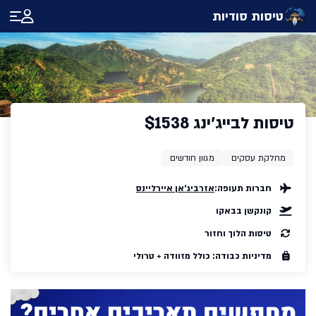
טיסות סודיות
טיסות לבייג'ינג $1538
מחלקת עסקים
מגוון חודשים
חברות תעופה:
אזרביג'אן איירליינס
קונקשן בבאקו
טיסות הלוך וחזור
מדיניות כבודה: כולל מזוודה + טרולי