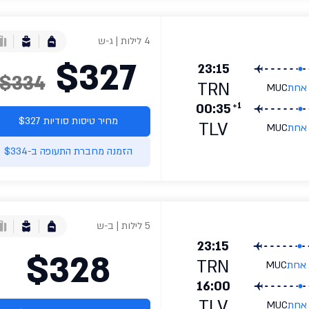
4 לילות | ג-ש
$327
23:15
$334
TRN
 אחת
MUC
+1
00:35
מחיר טיסות סודיות $327
TLV
 אחת
MUC
הזמנה מחברת התעופה ב-$334
5 לילות | ב-ש
23:15
$328
TRN
 אחת
MUC
16:00
TLV
 אחת
MUC