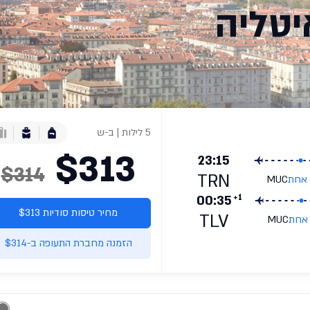
יטליה
5 לילות | ב-ש
$313
23:15
$314
TRN
 אחת
MUC
+1
00:35
מחיר טיסות סודיות $313
TLV
 אחת
MUC
הזמנה מחברת התעופה ב-$314