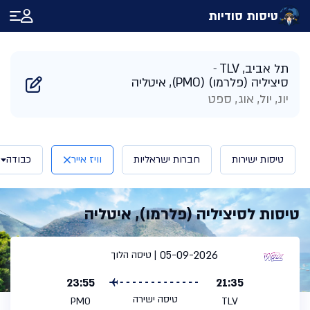
טיסות סודיות
דף הבית
/
תוצאות חיפוש טיסות לסיציליה איטליה | טיסות סודיות
תל אביב, TLV
סיציליה (פלרמו) (PMO), איטליה
יונ, יול, אוג, ספט
טיסות ישירות
חברות ישראליות
וויז אייר
כבודה
טיסות לסיציליה (פלרמו), איטליה
05-09-2026
טיסה הלוך
23:55
21:35
טיסה ישירה
PMO
TLV