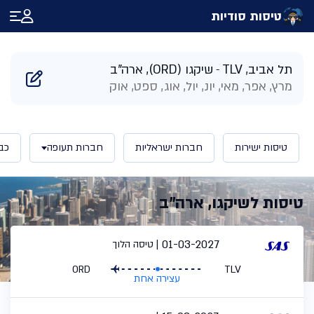
טיסות סודיות
דף הבית
/
תוצאות חיפוש טיסות לשיקגו ארה"ב | טיסות סודיות
תל אביב, TLV
שיקגו (ORD), ארה"ב
מרץ, אפר, מאי, יונ, יול, אוג, ספט, אוק
טיסות ישירות
חברות ישראליות
חברות תעופה
כב
טיסות לשיקגו, ארה"ב
01-03-2027
טיסה הלוך
ORD
TLV
עצירה אחת