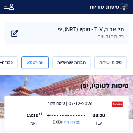
טיסות סודיות
דף הבית
/
תוצאות חיפוש טיסות לטוקיו יפן | טיסות סודיות
תל אביב, TLV
טוקיו (NRT), יפן
כל החודשים
טיסות ישירות
חברות ישראליות
אמירטס
כבודה
טיסות לטוקיו, יפן
07-12-2026
טיסה הלוך
+1
13:10
08:20
עצירה אחת
DXB
NRT
TLV