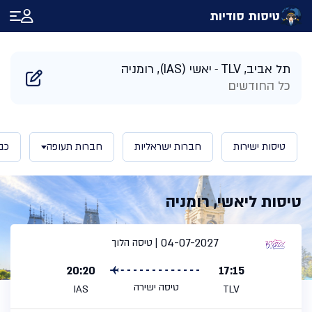
טיסות סודיות
דף הבית
/
תוצאות חיפוש טיסות ליאשי רומניה | טיסות סודיות
תל אביב, TLV
יאשי (IAS), רומניה
כל החודשים
טיסות ישירות
חברות ישראליות
חברות תעופה
כב
טיסות ליאשי, רומניה
04-07-2027
טיסה הלוך
20:20
17:15
טיסה ישירה
IAS
TLV