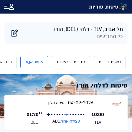
טיסות סודיות
דף הבית
/
תוצאות חיפוש טיסות לדלהי הודו | טיסות סודיות
תל אביב, TLV
דלהי (DEL), הודו
כל החודשים
טיסות ישירות
חברות ישראליות
אתיופיאן
כבודה
טיסות לדלהי, הודו
04-09-2026
טיסה הלוך
+1
01:20
10:00
עצירה אחת
ADD
DEL
TLV