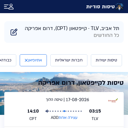
טיסות סודיות
דף הבית
/
תוצאות חיפוש טיסות לקייפטאון דרום אפריקה | טיסות סודיות
תל אביב, TLV
קייפטאון (CPT), דרום אפריקה
כל החודשים
טיסות ישירות
חברות ישראליות
אתיופיאן
כבודה
טיסות לקייפטאון, דרום אפריקה
17-08-2026
טיסה הלוך
14:10
03:15
עצירה אחת
ADD
CPT
TLV